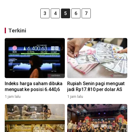
3
4
5
6
7
Terkini
Indeks harga saham dibuka
Rupiah Senin pagi menguat
menguat ke posisi 6.440,6
jadi Rp17.810 per dolar AS
1 jam lalu
1 jam lalu