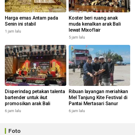
Harga emas Antam pada
Koster beri ruang anak
Senin ini stabil
muda kenalkan arak Bali
lewat Mixoflair
1 jam lalu
5 jam lalu
Disperindag petakan talenta
Ribuan layangan meriahkan
bartender untuk ikut
Mel Tanjung Kite Festival di
promosikan arak Bali
Pantai Mertasari Sanur
6 jam lalu
6 jam lalu
Foto