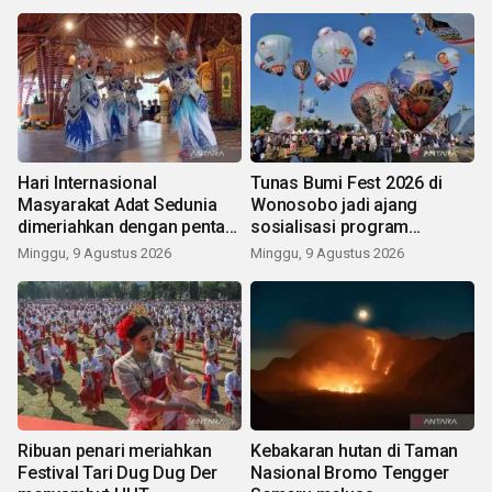
Hari Internasional
Tunas Bumi Fest 2026 di
Masyarakat Adat Sedunia
Wonosobo jadi ajang
dimeriahkan dengan pentas
sosialisasi program
seni budaya Bali
pemerintah lewat balon
Minggu, 9 Agustus 2026
Minggu, 9 Agustus 2026
udara
Ribuan penari meriahkan
Kebakaran hutan di Taman
Festival Tari Dug Dug Der
Nasional Bromo Tengger