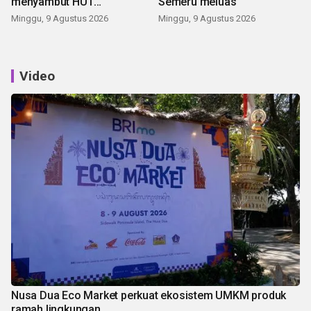
menyambut HUT
Semeru meluas
Kemerdekaan
Minggu, 9 Agustus 2026
Minggu, 9 Agustus 2026
Video
Nusa Dua Eco Market perkuat ekosistem UMKM produk
ramah lingkungan