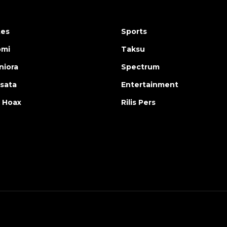
tes
Sports
omi
Taksu
iora
Spectrum
isata
Entertainment
 Hoax
Rilis Pers