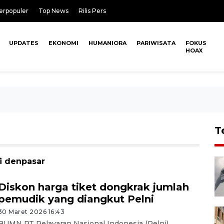
erpopuler
Top News
Rilis Pers
UPDATES
EKONOMI
HUMANIORA
PARIWISATA
FOKUS
HOAX
T
ni denpasar
Diskon harga tiket dongkrak jumlah
pemudik yang diangkut Pelni
30 Maret 2026 16:43
BUMN PT Pelayaran Nasional Indonesia (Pelni)