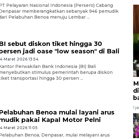
PT Pelayaran Nasional Indonesia (Persero) Cabang
Denpasar memberangkatkan sebanyak 946 pemudik
dari Pelabuhan Benoa menuju Lembar ...
BI sebut diskon tiket hingga 30
persen jadi oase "low season" di Bali
14 Maret 2026 13:54
Kantor Perwakilan Bank Indonesia (BI) Bali
menyebutkan stimulus pemerintah berupa diskon
tiket transportasi hingga 30 persen ...
M
d
b
1 j
Pelabuhan Benoa mulai layani arus
mudik pakai Kapal Motor Pelni
14 Maret 2026 11:05
Pelabuhan Benoa, Denpasar, mulai melayani arus