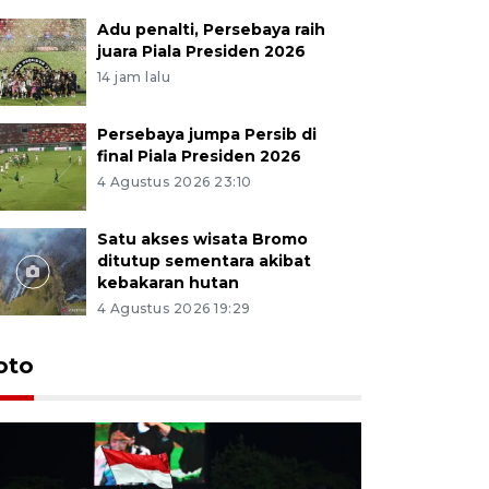
Adu penalti, Persebaya raih
juara Piala Presiden 2026
14 jam lalu
Persebaya jumpa Persib di
final Piala Presiden 2026
4 Agustus 2026 23:10
Satu akses wisata Bromo
ditutup sementara akibat
kebakaran hutan
4 Agustus 2026 19:29
Persebaya
oto
Presiden
pinalti l
9 jam lalu