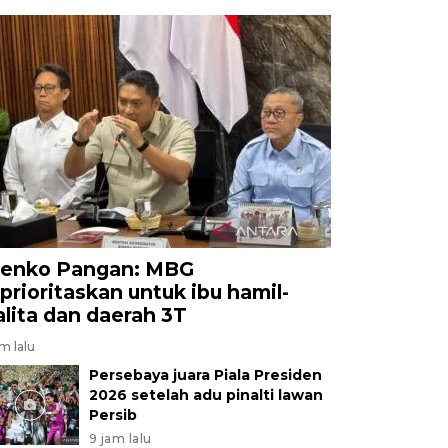
enko Pangan: MBG
iprioritaskan untuk ibu hamil-
alita dan daerah 3T
am lalu
Persebaya juara Piala Presiden
2026 setelah adu pinalti lawan
Persib
9 jam lalu