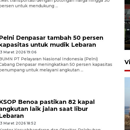
tiket transportasi dengan potongan harga hingga 30
persen untuk mendukung ...
Tiga matra TNI unjuk
kemampuan tempur Perisai
Trisila Nusantara dalam
latihan di Kepri
Pelni Denpasar tambah 50 persen
5 Agustus 2026 16:28
kapasitas untuk mudik Lebaran
13 Maret 2026 19:06
BUMN PT Pelayaran Nasional Indonesia (Pelni)
V
Cabang Denpasar meningkatkan 50 persen kapasitas
penumpang untuk melayani angkutan ...
KSOP Benoa pastikan 82 kapal
angkutan laik jalan saat libur
Lebaran
Kemen LH, KKP, dan Gubernur
Bali tanam ribuan bibit
13 Maret 2026 18:52
mangrove
Kantor Kesyahbandaran dan Otoritas Pelabuhan