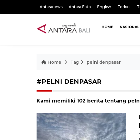
Antaranews
Antara Foto
English
Terkini
T
HOME
NASIONAL
Home
Tag
pelni denpasar
#PELNI DENPASAR
Kami memiliki 102 berita tentang pel