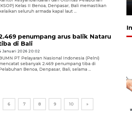
(KSOP) Kelas II Benoa, Denpasar, Bali memastikan
26 Juli 2026 21:18
kelaikan seluruh armada kapal laut ...
I
2.469 penumpang arus balik Nataru
tiba di Bali
4 Januari 2026 20:02
BUMN PT Pelayaran Nasional Indonesia (Pelni)
mencatat sebanyak 2.469 penumpang tiba di
Pelabuhan Benoa, Denpasar, Bali, selama ...
6
7
8
9
10
»