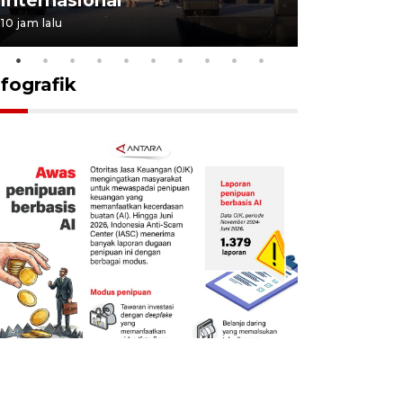
10 jam lalu
19 jam lalu
nfografik