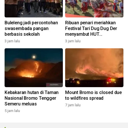
Buleleng jadi percontohan
Ribuan penari meriahkan
swasembada pangan
Festival Tari Dug Dug Der
berbasis sekolah
menyambut HUT
Kemerdekaan
3 jam lalu
3 jam lalu
Kebakaran hutan di Taman
Mount Bromo is closed due
Nasional Bromo Tengger
to wildfires spread
Semeru meluas
7 jam lalu
5 jam lalu