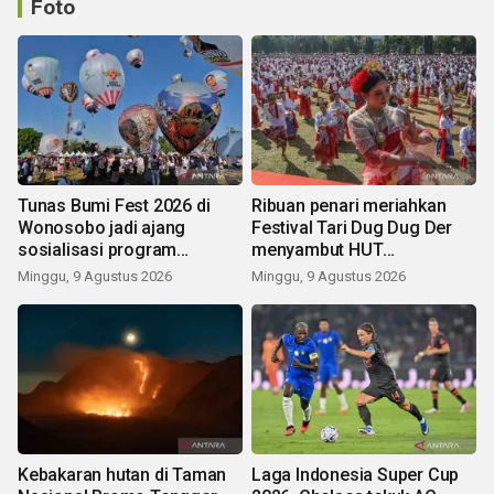
Foto
Tunas Bumi Fest 2026 di
Ribuan penari meriahkan
Wonosobo jadi ajang
Festival Tari Dug Dug Der
sosialisasi program
menyambut HUT
pemerintah lewat balon
Kemerdekaan
Minggu, 9 Agustus 2026
Minggu, 9 Agustus 2026
udara
Kebakaran hutan di Taman
Laga Indonesia Super Cup