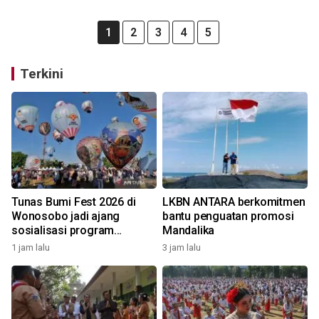
1
2
3
4
5
Terkini
Tunas Bumi Fest 2026 di
LKBN ANTARA berkomitmen
Wonosobo jadi ajang
bantu penguatan promosi
sosialisasi program
Mandalika
pemerintah lewat balon
1 jam lalu
3 jam lalu
udara