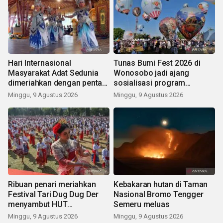
Hari Internasional
Tunas Bumi Fest 2026 di
Masyarakat Adat Sedunia
Wonosobo jadi ajang
dimeriahkan dengan pentas
sosialisasi program
seni budaya Bali
pemerintah lewat balon
Minggu, 9 Agustus 2026
Minggu, 9 Agustus 2026
udara
Ribuan penari meriahkan
Kebakaran hutan di Taman
Festival Tari Dug Dug Der
Nasional Bromo Tengger
menyambut HUT
Semeru meluas
Kemerdekaan
Minggu, 9 Agustus 2026
Minggu, 9 Agustus 2026