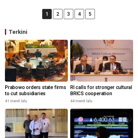
1
2
3
4
5
Terkini
Prabowo orders state firms
RI calls for stronger cultural
to cut subsidiaries
BRICS cooperation
41 menit lalu
44 menit lalu