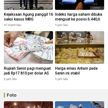
Kejaksaan Agung panggil 16
Indeks harga saham dibuka
saksi kasus MBG
menguat ke posisi 6.440,6
47 menit lalu
3 jam lalu
Rupiah Senin pagi menguat
Harga emas Antam pada
jadi Rp17.810 per dolar AS
Senin ini stabil
3 jam lalu
3 jam lalu
Foto