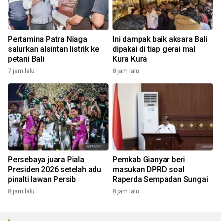
Pertamina Patra Niaga
Ini dampak baik aksara Bali
salurkan alsintan listrik ke
dipakai di tiap gerai mal
petani Bali
Kura Kura
7 jam lalu
8 jam lalu
Persebaya juara Piala
Pemkab Gianyar beri
Presiden 2026 setelah adu
masukan DPRD soal
pinalti lawan Persib
Raperda Sempadan Sungai
8 jam lalu
8 jam lalu