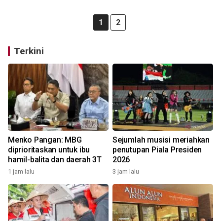
1
2
Terkini
Menko Pangan: MBG
Sejumlah musisi meriahkan
diprioritaskan untuk ibu
penutupan Piala Presiden
hamil-balita dan daerah 3T
2026
1 jam lalu
3 jam lalu