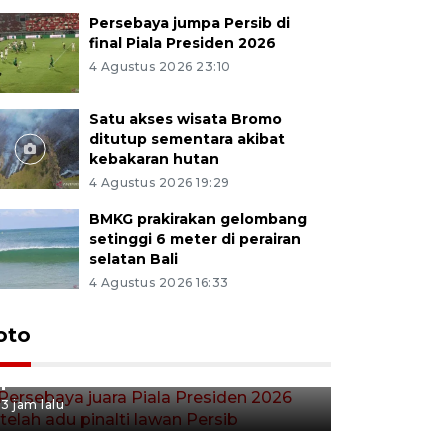
Persebaya jumpa Persib di
final Piala Presiden 2026
4 Agustus 2026 23:10
Satu akses wisata Bromo
ditutup sementara akibat
kebakaran hutan
4 Agustus 2026 19:29
BMKG prakirakan gelombang
setinggi 6 meter di perairan
selatan Bali
4 Agustus 2026 16:33
Persebaya juara Piala
oto
Presiden 2026 setelah adu
pinalti lawan Persib
3 jam lalu