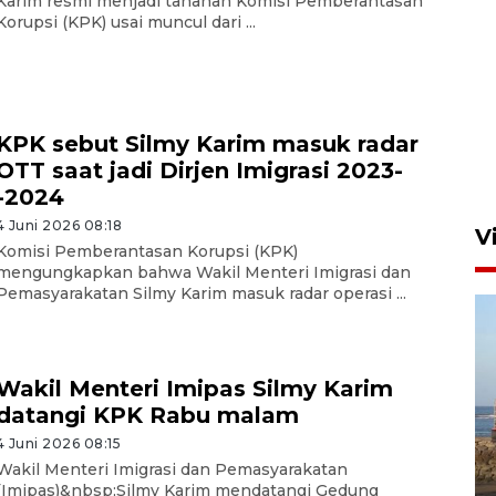
Karim resmi menjadi tahanan Komisi Pemberantasan
Korupsi (KPK) usai muncul dari ...
Persebaya akan bertemu
Persib di laga final Piala
Presiden 2026
KPK sebut Silmy Karim masuk radar
5 Agustus 2026 07:33
OTT saat jadi Dirjen Imigrasi 2023-
-2024
4 Juni 2026 08:18
V
Komisi Pemberantasan Korupsi (KPK)
mengungkapkan bahwa Wakil Menteri Imigrasi dan
Pemasyarakatan Silmy Karim masuk radar operasi ...
Wakil Menteri Imipas Silmy Karim
datangi KPK Rabu malam
Kemen LH, KKP, dan Gubernur
4 Juni 2026 08:15
Bali tanam ribuan bibit
Wakil Menteri Imigrasi dan Pemasyarakatan
(Imipas)&nbsp;Silmy Karim mendatangi Gedung
mangrove