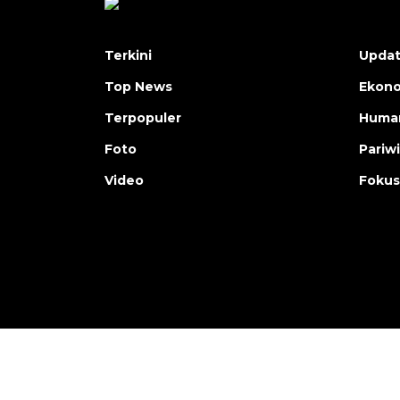
Terkini
Upda
Top News
Ekon
Terpopuler
Human
Foto
Pariw
Video
Fokus
Copyright © ANTARA