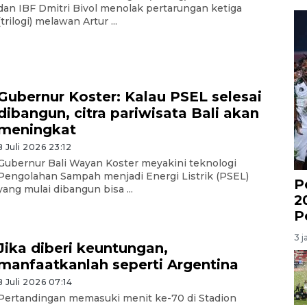
dan IBF Dmitri Bivol menolak pertarungan ketiga
(trilogi) melawan Artur ...
Gubernur Koster: Kalau PSEL selesai
dibangun, citra pariwisata Bali akan
meningkat
8 Juli 2026 23:12
Gubernur Bali Wayan Koster meyakini teknologi
Pengolahan Sampah menjadi Energi Listrik (PSEL)
P
yang mulai dibangun bisa ...
2
P
3 j
Jika diberi keuntungan,
manfaatkanlah seperti Argentina
8 Juli 2026 07:14
Pertandingan memasuki menit ke-70 di Stadion