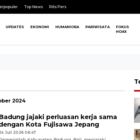
erpopuler
Top News
Rilis Pers
UPDATES
EKONOMI
HUMANIORA
PARIWISATA
FOKUS
HOAX
T
ober 2024
Badung jajaki perluasan kerja sama
dengan Kota Fujisawa Jepang
24 Juli 2026 06:47
Pemerintah Kabupaten Badung, Bali, menjajaki