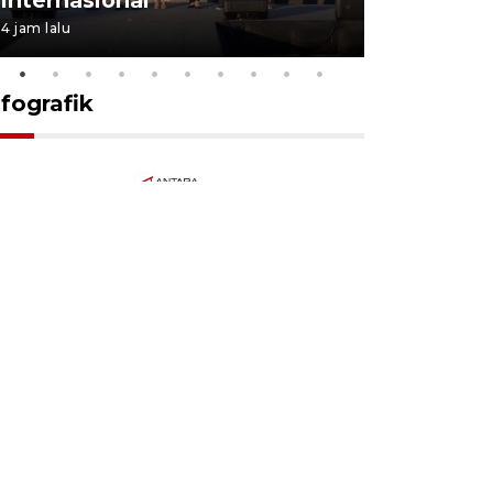
4 jam lalu
13 jam lalu
nfografik