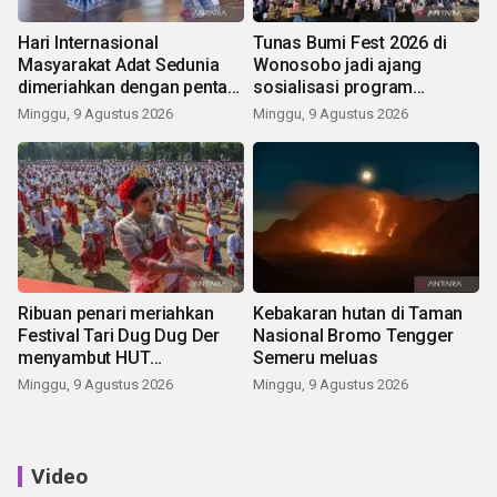
Hari Internasional
Tunas Bumi Fest 2026 di
Masyarakat Adat Sedunia
Wonosobo jadi ajang
dimeriahkan dengan pentas
sosialisasi program
seni budaya Bali
pemerintah lewat balon
Minggu, 9 Agustus 2026
Minggu, 9 Agustus 2026
udara
Ribuan penari meriahkan
Kebakaran hutan di Taman
Festival Tari Dug Dug Der
Nasional Bromo Tengger
menyambut HUT
Semeru meluas
Kemerdekaan
Minggu, 9 Agustus 2026
Minggu, 9 Agustus 2026
Video