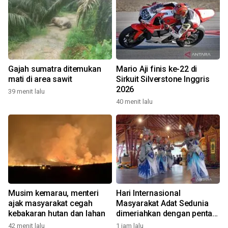
Gajah sumatra ditemukan
Mario Aji finis ke-22 di
mati di area sawit
Sirkuit Silverstone Inggris
2026
39 menit lalu
40 menit lalu
Musim kemarau, menteri
Hari Internasional
ajak masyarakat cegah
Masyarakat Adat Sedunia
kebakaran hutan dan lahan
dimeriahkan dengan pentas
seni budaya Bali
42 menit lalu
1 jam lalu