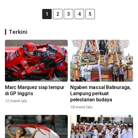
1
2
3
4
5
Terkini
Marc Marquez siap tempur
Ngaben massal Balinuraga,
di GP Inggris
Lampung perkuat
pelestarian budaya
12 menit lalu
18 menit lalu