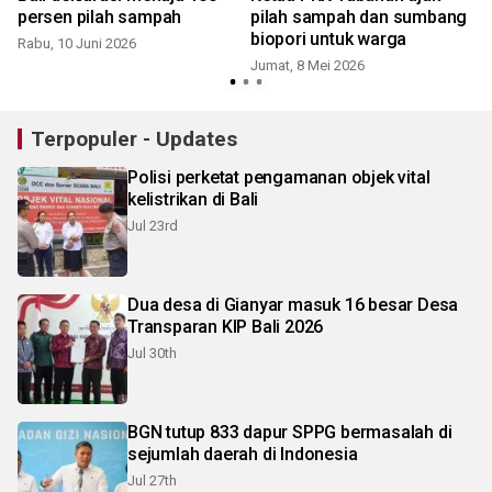
persen pilah sampah
pilah sampah dan sumbang
biopori untuk warga
Rabu, 10 Juni 2026
Jumat, 8 Mei 2026
J
Terpopuler - Updates
Polisi perketat pengamanan objek vital
kelistrikan di Bali
Jul 23rd
Dua desa di Gianyar masuk 16 besar Desa
Transparan KIP Bali 2026
Jul 30th
BGN tutup 833 dapur SPPG bermasalah di
sejumlah daerah di Indonesia
Jul 27th