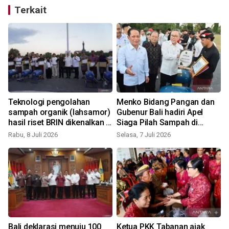
Terkait
Teknologi pengolahan
Menko Bidang Pangan dan
sampah organik (lahsamor)
Gubenur Bali hadiri Apel
hasil riset BRIN dikenalkan di
Siaga Pilah Sampah di
Bali
Denpasar
Rabu, 8 Juli 2026
Selasa, 7 Juli 2026
Bali deklarasi menuju 100
Ketua PKK Tabanan ajak