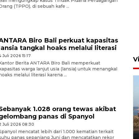
Bali mengungkap kasus Tindak Pidana Perdagangan
Orang (TPPO), di sebuah kafe ...
Persebaya akan bertemu
Persib di laga final Piala
Presiden 2026
5 Agustus 2026 07:33
ANTARA Biro Bali perkuat kapasitas
lansia tangkal hoaks melalui literasi
4 Juli 2026 15:17
V
Kantor Berita ANTARA Biro Bali memperkuat
kapasitas warga lanjut usia (lansia) untuk menangkal
hoaks melalui literasi karena ...
Sebanyak 1.028 orang tewas akibat
gelombang panas di Spanyol
Kemen LH, KKP, dan Gubernur
Bali tanam ribuan bibit
2 Juli 2026 08:30
mangrove
Spanyol mencatat lebih dari 1.000 kematian terkait
suhu panas sepanjang Juni dan mencatatkan rekor