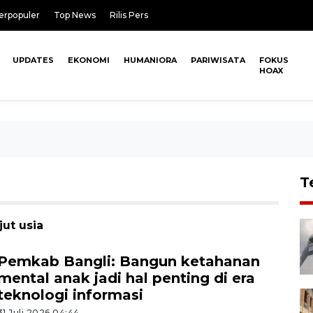
erpopuler
Top News
Rilis Pers
UPDATES
EKONOMI
HUMANIORA
PARIWISATA
FOKUS
HOAX
T
jut usia
Pemkab Bangli: Bangun ketahanan
mental anak jadi hal penting di era
teknologi informasi
31 Juli 2026 04:44