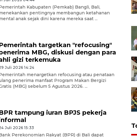
Pemerintah Kabupaten (Pemkab) Bangli, Bali,
menekankan pentingnya membangun ketahanan
mental anak sejak dini karena mereka saat ...
Pemerintah targetkan "refocusing"
penerima MBG, diskusi dengan para
ahli gizi terkemuka
29 Juli 2026 14:24
Pemerintah menargetkan refocusing atau penataan
ulang penerima manfaat Program Makan Bergizi
Gratis (MBG) sebelum 5 Agustus 2026. ...
BPR tampung iuran BPJS pekerja
informal
T
24 Juli 2026 15:33
Bank Perekonomian Rakyat (BPR) di Bali dapat