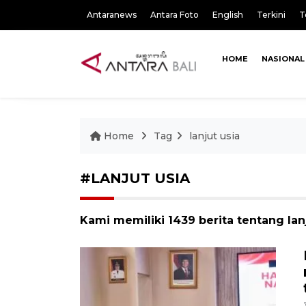
Antaranews
Antara Foto
English
Terkini
T
HOME
NASIONAL
Home
Tag
lanjut usia
#LANJUT USIA
Kami memiliki 1439 berita tentang lan