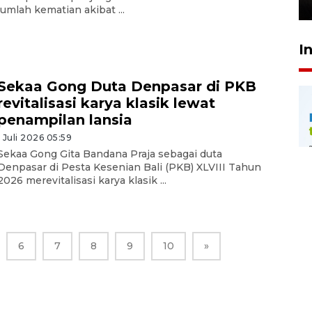
26 Juli 2026 21:18
jumlah kematian akibat ...
I
Sekaa Gong Duta Denpasar di PKB
revitalisasi karya klasik lewat
penampilan lansia
1 Juli 2026 05:59
Sekaa Gong Gita Bandana Praja sebagai duta
Denpasar di Pesta Kesenian Bali (PKB) XLVIII Tahun
2026 merevitalisasi karya klasik ...
6
7
8
9
10
»