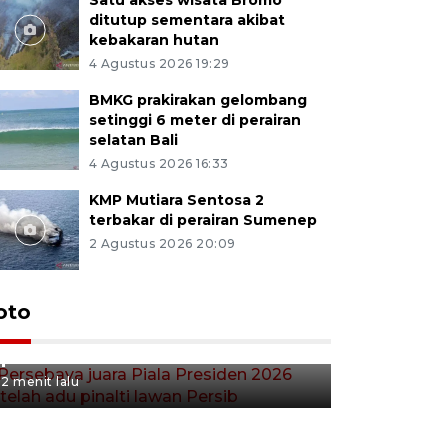
ditutup sementara akibat
kebakaran hutan
4 Agustus 2026 19:29
BMKG prakirakan gelombang
setinggi 6 meter di perairan
selatan Bali
4 Agustus 2026 16:33
KMP Mutiara Sentosa 2
terbakar di perairan Sumenep
2 Agustus 2026 20:09
Persebaya juara Piala
oto
Presiden 2026 setelah adu
pinalti lawan Persib
2 menit lalu