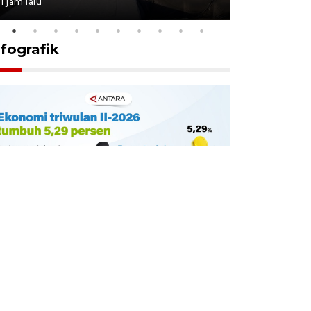
1 jam lalu
9 jam lalu
nfografik