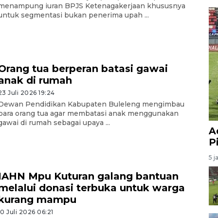
menampung iuran BPJS Ketenagakerjaan khususnya
untuk segmentasi bukan penerima upah ...
Orang tua berperan batasi gawai
anak di rumah
23 Juli 2026 19:24
Dewan Pendidikan Kabupaten Buleleng mengimbau
para orang tua agar membatasi anak menggunakan
gawai di rumah sebagai upaya ...
A
P
5 j
IAHN Mpu Kuturan galang bantuan
melalui donasi terbuka untuk warga
kurang mampu
10 Juli 2026 06:21