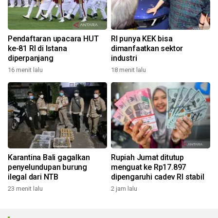
Pendaftaran upacara HUT
RI punya KEK bisa
ke-81 RI di Istana
dimanfaatkan sektor
diperpanjang
industri
16 menit lalu
18 menit lalu
Karantina Bali gagalkan
Rupiah Jumat ditutup
penyelundupan burung
menguat ke Rp17.897
ilegal dari NTB
dipengaruhi cadev RI stabil
23 menit lalu
2 jam lalu