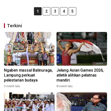
1
2
3
4
5
Terkini
Ngaben massal Balinuraga,
Jelang Asian Games 2026,
Lampung perkuat
atletik alihkan pelatnas
pelestarian budaya
mandiri
3 menit lalu
8 menit lalu