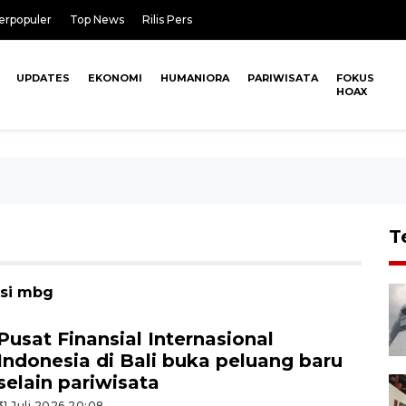
erpopuler
Top News
Rilis Pers
UPDATES
EKONOMI
HUMANIORA
PARIWISATA
FOKUS
HOAX
T
psi mbg
Pusat Finansial Internasional
Indonesia di Bali buka peluang baru
selain pariwisata
31 Juli 2026 20:08