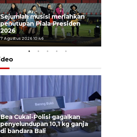
Sejumlah musisi meriahkan
penutupan Piala Presiden
2026
7 Agustus 2026 10:46
ideo
Bea Cukai-Polisi gagalkan
Pemerint
penyelundupan 10,1 kg ganja
pasar jen
di bandara Bali
internasi