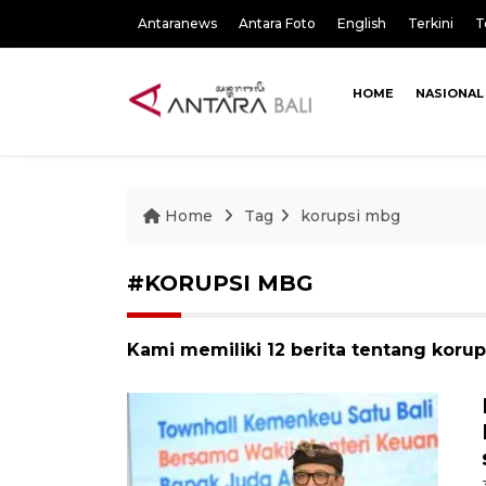
Antaranews
Antara Foto
English
Terkini
T
HOME
NASIONAL
Home
Tag
korupsi mbg
#KORUPSI MBG
Kami memiliki 12 berita tentang koru