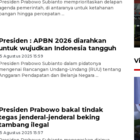
Presiden Prabowo Subianto memprioritaskan delapan
agenda pemerintah, di antaranya untuk ketahanan
Tiga matra TNI unjuk
pangan hingga percepatan ...
kemampuan tempur Perisai
Trisila Nusantara dalam
latihan di Kepri
Presiden : APBN 2026 diarahkan
5 Agustus 2026 16:28
untuk wujudkan Indonesia tangguh
15 Agustus 2025 15:59
V
Presiden Prabowo Subianto dalam pidatonya
mengenai Rancangan Undang-Undang (RUU) tentang
Anggaran Pendapatan dan Belanja Negara ...
Presiden Prabowo bakal tindak
tegas jenderal-jenderal beking
Polisi tetapkan lima tersangka
tambang ilegal
pengeroyokan maling ayam di
Tabanan
15 Agustus 2025 15:57
Presiden Prabowo Subianto menegaskan dirinya