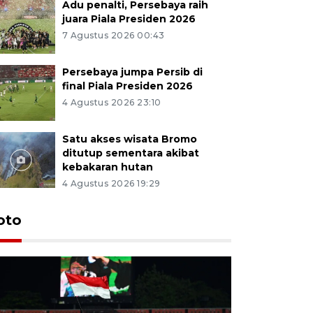
Adu penalti, Persebaya raih
juara Piala Presiden 2026
7 Agustus 2026 00:43
Persebaya jumpa Persib di
final Piala Presiden 2026
4 Agustus 2026 23:10
Satu akses wisata Bromo
ditutup sementara akibat
kebakaran hutan
4 Agustus 2026 19:29
Persebaya
oto
Presiden
pinalti l
7 Agustus 202