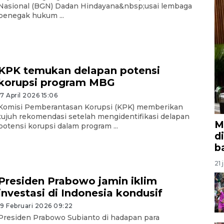
Nasional (BGN) Dadan Hindayana&nbsp;usai lembaga
penegak hukum ...
KPK temukan delapan potensi
korupsi program MBG
17 April 2026 15:06
Komisi Pemberantasan Korupsi (KPK) memberikan
tujuh rekomendasi setelah mengidentifikasi delapan
M
potensi korupsi dalam program ...
d
b
21 
Presiden Prabowo jamin iklim
investasi di Indonesia kondusif
19 Februari 2026 09:22
Presiden Prabowo Subianto di hadapan para