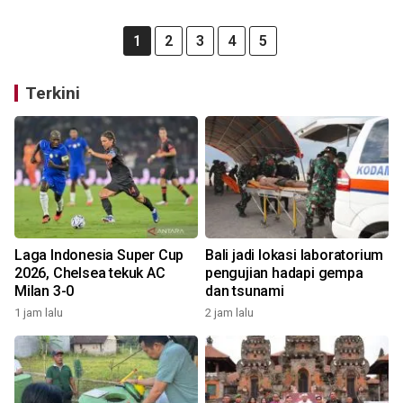
1
2
3
4
5
Terkini
Laga Indonesia Super Cup
Bali jadi lokasi laboratorium
2026, Chelsea tekuk AC
pengujian hadapi gempa
Milan 3-0
dan tsunami
1 jam lalu
2 jam lalu