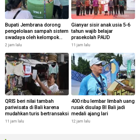
Bupati Jembrana dorong
Gianyar sisir anak usia 5-6
pengelolaan sampah sistem
tahun wajib belajar
swadaya oleh kelompok
prasekolah PAUD
masyarakat
2 jam lalu
11 jam lalu
QRIS beri nilai tambah
400 ribu lembar limbah uang
pariwisata di Bali karena
rusak disulap BI Bali jadi
mudahkan turis bertransaksi
medali ajang lari
11 jam lalu
12 jam lalu