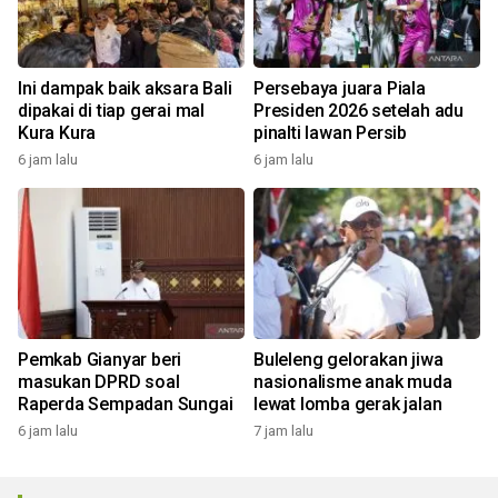
Ini dampak baik aksara Bali
Persebaya juara Piala
dipakai di tiap gerai mal
Presiden 2026 setelah adu
Kura Kura
pinalti lawan Persib
6 jam lalu
6 jam lalu
Pemkab Gianyar beri
Buleleng gelorakan jiwa
masukan DPRD soal
nasionalisme anak muda
Raperda Sempadan Sungai
lewat lomba gerak jalan
6 jam lalu
7 jam lalu