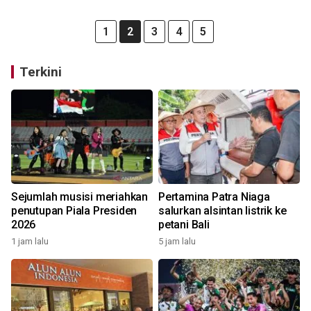
1
2
3
4
5
Terkini
Sejumlah musisi meriahkan
Pertamina Patra Niaga
penutupan Piala Presiden
salurkan alsintan listrik ke
2026
petani Bali
1 jam lalu
5 jam lalu