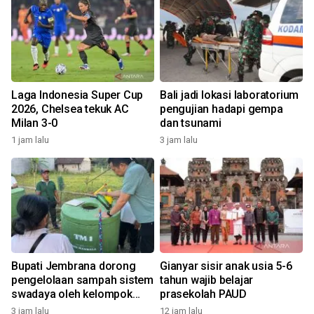
Laga Indonesia Super Cup
Bali jadi lokasi laboratorium
2026, Chelsea tekuk AC
pengujian hadapi gempa
Milan 3-0
dan tsunami
1 jam lalu
3 jam lalu
Bupati Jembrana dorong
Gianyar sisir anak usia 5-6
pengelolaan sampah sistem
tahun wajib belajar
swadaya oleh kelompok
prasekolah PAUD
masyarakat
3 jam lalu
12 jam lalu