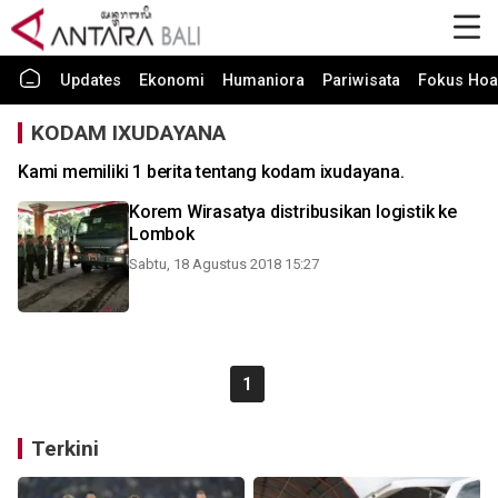
Updates
Ekonomi
Humaniora
Pariwisata
Fokus Hoa
KODAM IXUDAYANA
Kami memiliki 1 berita tentang kodam ixudayana.
Korem Wirasatya distribusikan logistik ke
Lombok
Sabtu, 18 Agustus 2018 15:27
1
Terkini