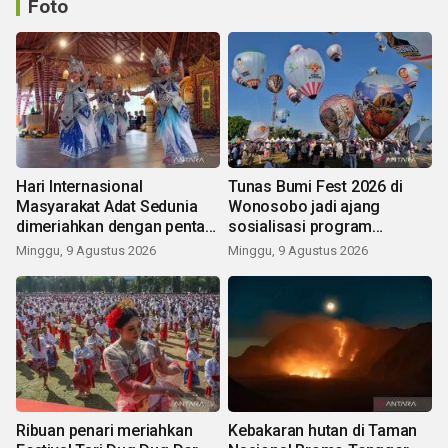
Foto
Hari Internasional
Tunas Bumi Fest 2026 di
Masyarakat Adat Sedunia
Wonosobo jadi ajang
dimeriahkan dengan pentas
sosialisasi program
seni budaya Bali
pemerintah lewat balon
Minggu, 9 Agustus 2026
Minggu, 9 Agustus 2026
udara
Ribuan penari meriahkan
Kebakaran hutan di Taman