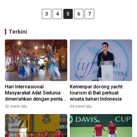
3
4
5
6
7
Terkini
Hari Internasional
Kemenpar dorong yacht
Masyarakat Adat Sedunia
tourism di Bali perkuat
dimeriahkan dengan pentas
wisata bahari Indonesia
seni budaya Bali
52 menit lalu
54 menit lalu