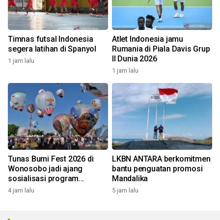
Timnas futsal Indonesia
Atlet Indonesia jamu
segera latihan di Spanyol
Rumania di Piala Davis Grup
II Dunia 2026
1 jam lalu
1 jam lalu
Tunas Bumi Fest 2026 di
LKBN ANTARA berkomitmen
Wonosobo jadi ajang
bantu penguatan promosi
sosialisasi program
Mandalika
pemerintah lewat balon
4 jam lalu
5 jam lalu
udara