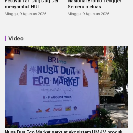
Festival Tari Dug Dug Der
Nasional Bromo Tengger
menyambut HUT
Semeru meluas
Kemerdekaan
Minggu, 9 Agustus 2026
Minggu, 9 Agustus 2026
Video
Nusa Dua Eco Market perkuat ekosistem UMKM produk