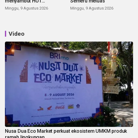
menyambut HUT
Semeru meluas
Kemerdekaan
Minggu, 9 Agustus 2026
Minggu, 9 Agustus 2026
Video
Nusa Dua Eco Market perkuat ekosistem UMKM produk
ramah lingkungan