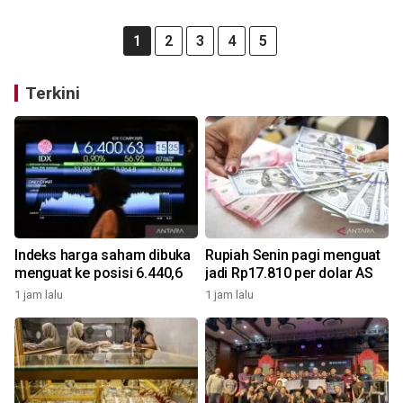
1
2
3
4
5
Terkini
Indeks harga saham dibuka
Rupiah Senin pagi menguat
menguat ke posisi 6.440,6
jadi Rp17.810 per dolar AS
1 jam lalu
1 jam lalu