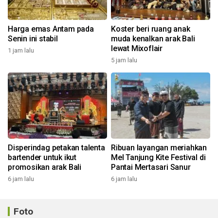
Harga emas Antam pada
Koster beri ruang anak
Senin ini stabil
muda kenalkan arak Bali
lewat Mixoflair
1 jam lalu
5 jam lalu
Disperindag petakan talenta
Ribuan layangan meriahkan
bartender untuk ikut
Mel Tanjung Kite Festival di
promosikan arak Bali
Pantai Mertasari Sanur
6 jam lalu
6 jam lalu
Foto