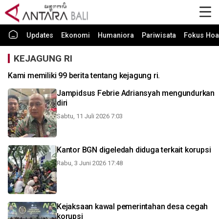
Updates
Ekonomi
Humaniora
Pariwisata
Fokus Hoa
KEJAGUNG RI
Kami memiliki 99 berita tentang kejagung ri.
Jampidsus Febrie Adriansyah mengundurkan
diri
Sabtu, 11 Juli 2026 7:03
Kantor BGN digeledah diduga terkait korupsi
Rabu, 3 Juni 2026 17:48
Kejaksaan kawal pemerintahan desa cegah
korupsi