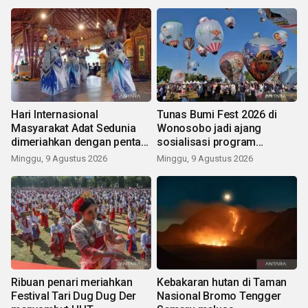
Hari Internasional
Tunas Bumi Fest 2026 di
Masyarakat Adat Sedunia
Wonosobo jadi ajang
dimeriahkan dengan pentas
sosialisasi program
seni budaya Bali
pemerintah lewat balon
Minggu, 9 Agustus 2026
Minggu, 9 Agustus 2026
udara
Ribuan penari meriahkan
Kebakaran hutan di Taman
Festival Tari Dug Dug Der
Nasional Bromo Tengger