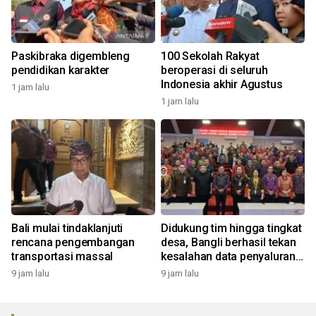
Paskibraka digembleng
100 Sekolah Rakyat
pendidikan karakter
beroperasi di seluruh
Indonesia akhir Agustus
1 jam lalu
1 jam lalu
Bali mulai tindaklanjuti
Didukung tim hingga tingkat
rencana pengembangan
desa, Bangli berhasil tekan
transportasi massal
kesalahan data penyaluran
bansos
9 jam lalu
9 jam lalu