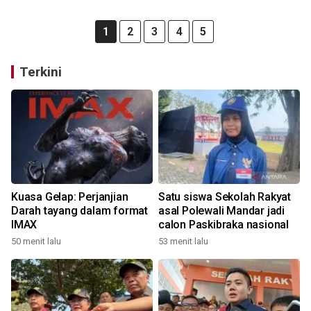
1
2
3
4
5
Terkini
Kuasa Gelap: Perjanjian
Satu siswa Sekolah Rakyat
Darah tayang dalam format
asal Polewali Mandar jadi
IMAX
calon Paskibraka nasional
50 menit lalu
53 menit lalu