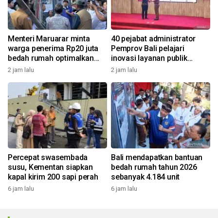
Menteri Maruarar minta
40 pejabat administrator
warga penerima Rp20 juta
Pemprov Bali pelajari
bedah rumah optimalkan
inovasi layanan publik
bantuan
Bangli
2 jam lalu
2 jam lalu
Percepat swasembada
Bali mendapatkan bantuan
susu, Kementan siapkan
bedah rumah tahun 2026
kapal kirim 200 sapi perah
sebanyak 4.184 unit
6 jam lalu
6 jam lalu