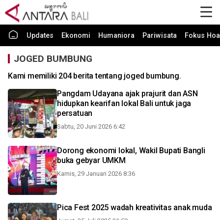
Updates
Ekonomi
Humaniora
Pariwisata
Fokus Hoa
JOGED BUMBUNG
Kami memiliki 204 berita tentang joged bumbung.
Pangdam Udayana ajak prajurit dan ASN
hidupkan kearifan lokal Bali untuk jaga
persatuan
Sabtu, 20 Juni 2026 6:42
Dorong ekonomi lokal, Wakil Bupati Bangli
buka gebyar UMKM
Kamis, 29 Januari 2026 8:36
Pica Fest 2025 wadah kreativitas anak muda