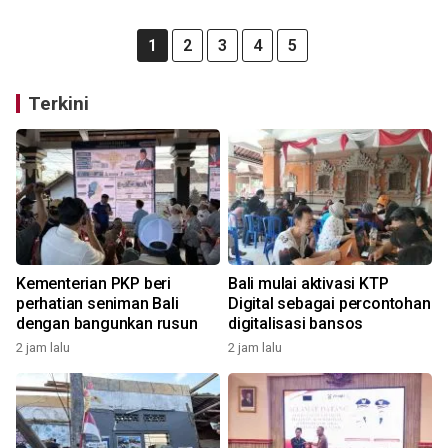
1
2
3
4
5
Terkini
Kementerian PKP beri
Bali mulai aktivasi KTP
perhatian seniman Bali
Digital sebagai percontohan
dengan bangunkan rusun
digitalisasi bansos
2 jam lalu
2 jam lalu