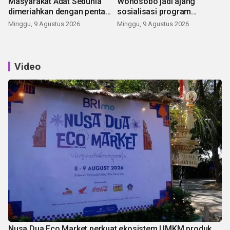
Masyarakat Adat Sedunia
Wonosobo jadi ajang
dimeriahkan dengan pentas
sosialisasi program
seni budaya Bali
pemerintah lewat balon
Minggu, 9 Agustus 2026
Minggu, 9 Agustus 2026
udara
Video
Nusa Dua Eco Market perkuat ekosistem UMKM produk