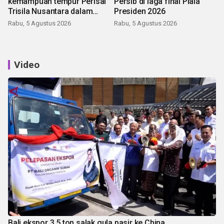
kemampuan tempur Perisai
Persib di laga final Piala
Trisila Nusantara dalam
Presiden 2026
latihan di Kepri
Rabu, 5 Agustus 2026
Rabu, 5 Agustus 2026
Video
Bali ekspor 3,5 ton salak gula pasir ke China