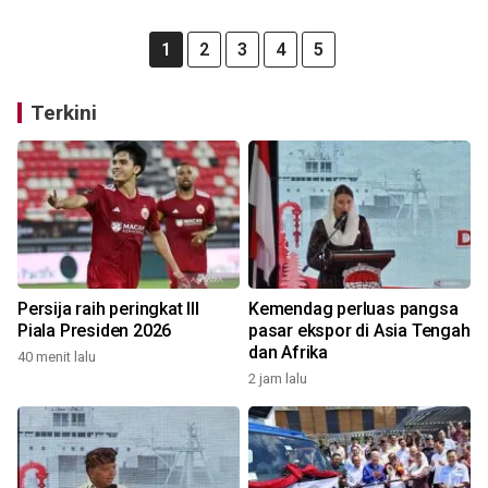
1
2
3
4
5
Terkini
Persija raih peringkat III
Kemendag perluas pangsa
Piala Presiden 2026
pasar ekspor di Asia Tengah
dan Afrika
40 menit lalu
2 jam lalu