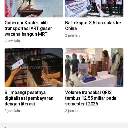
Gubernur Koster pilih
Bali ekspor 3,5 ton salak ke
transportasi ART geser
China
wacana bangun MRT
2 jam lalu
2 jam lalu
BI imbangi pesatnya
Volume transaksi QRIS
digitalisasi pembayaran
tembus 12,55 miliar pada
dengan literasi
semester I 2026
2 jam lalu
2 jam lalu