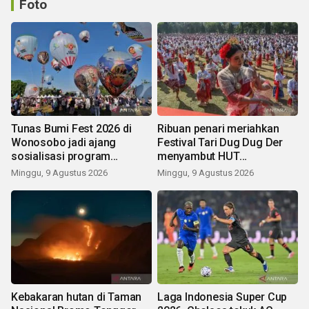
Foto
Tunas Bumi Fest 2026 di
Ribuan penari meriahkan
Wonosobo jadi ajang
Festival Tari Dug Dug Der
sosialisasi program
menyambut HUT
pemerintah lewat balon
Kemerdekaan
Minggu, 9 Agustus 2026
Minggu, 9 Agustus 2026
udara
Kebakaran hutan di Taman
Laga Indonesia Super Cup