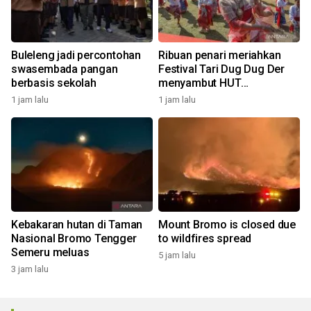
Buleleng jadi percontohan
Ribuan penari meriahkan
swasembada pangan
Festival Tari Dug Dug Der
berbasis sekolah
menyambut HUT
Kemerdekaan
1 jam lalu
1 jam lalu
Kebakaran hutan di Taman
Mount Bromo is closed due
Nasional Bromo Tengger
to wildfires spread
Semeru meluas
5 jam lalu
3 jam lalu