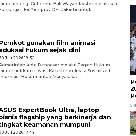
mendampingi Gubernur Bali Wayan Koster melakukan
kunjungan ke Pemprov DKI Jakarta untuk ...
Pemkot gunakan film animasi
edukasi hukum sejak dini
30 Juli 2026 19:30
Pemerintah Kota Denpasar melalui Bagian Hukum
menghadirkan inovasi Karakter Animasi Sosialisasi
Informasi Hukum untuk Masyarakat ...
P
2
P
5 j
ASUS ExpertBook Ultra, laptop
bisnis flagship yang berkinerja dan
tingkat keamanan mumpuni
30 Juli 2026 17:44