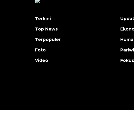
Terkini
Upda
Top News
Ekon
Terpopuler
Human
Foto
Pariw
Video
Fokus
Copyright © ANTARA