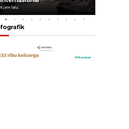
6 jam lalu
14 jam lalu
nfografik