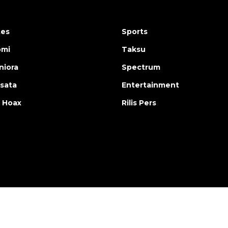
tes
Sports
omi
Taksu
iora
Spectrum
isata
Entertainment
 Hoax
Rilis Pers