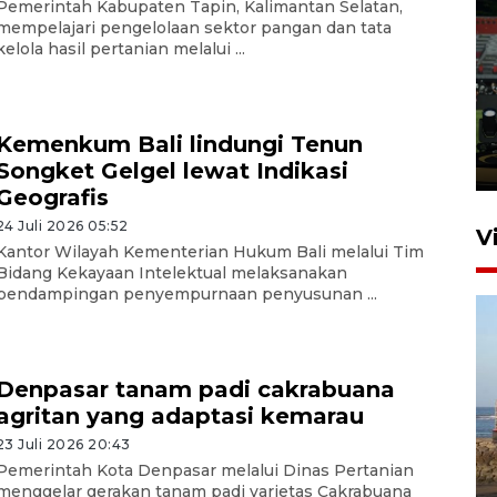
Pemerintah Kabupaten Tapin, Kalimantan Selatan,
mempelajari pengelolaan sektor pangan dan tata
kelola hasil pertanian melalui ...
Tiga matra TNI unjuk
kemampuan tempur Perisai
Trisila Nusantara dalam
latihan di Kepri
Kemenkum Bali lindungi Tenun
5 Agustus 2026 16:28
Songket Gelgel lewat Indikasi
Geografis
24 Juli 2026 05:52
V
Kantor Wilayah Kementerian Hukum Bali melalui Tim
Bidang Kekayaan Intelektual melaksanakan
pendampingan penyempurnaan penyusunan ...
Denpasar tanam padi cakrabuana
agritan yang adaptasi kemarau
Kemen LH, KKP, dan Gubernur
23 Juli 2026 20:43
Bali tanam ribuan bibit
Pemerintah Kota Denpasar melalui Dinas Pertanian
menggelar gerakan tanam padi varietas Cakrabuana
mangrove