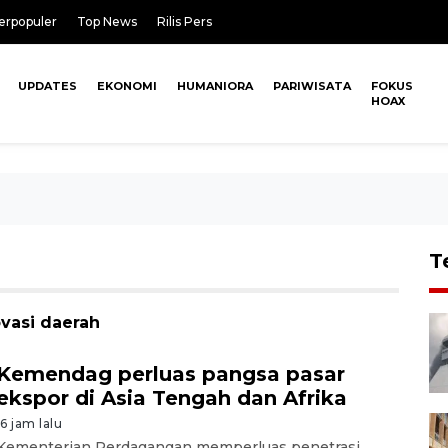
erpopuler
Top News
Rilis Pers
UPDATES
EKONOMI
HUMANIORA
PARIWISATA
FOKUS
HOAX
T
ovasi daerah
Kemendag perluas pangsa pasar
ekspor di Asia Tengah dan Afrika
16 jam lalu
Kementerian Perdagangan memperluas penetrasi