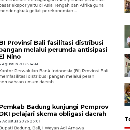
pasar ekspor yaitu di Asia Tengah dan Afrika guna
mendongkrak geliat perekonomian ...
BI Provinsi Bali fasilitasi distribusi
pangan melalui perumda antisipasi
El Nino
5 Agustus 2026 14:41
Kantor Perwakilan Bank Indonesia (BI) Provinsi Bali
memfasilitasi distribusi pangan melalui peran
perusahaan umum daerah ...
Pemkab Badung kunjungi Pemprov
DKI pelajari skema obligasi daerah
T
4 Agustus 2026 23:01
Bupati Badung, Bali, I Wayan Adi Arnawa