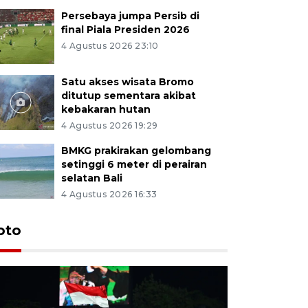
Persebaya jumpa Persib di
final Piala Presiden 2026
4 Agustus 2026 23:10
Satu akses wisata Bromo
ditutup sementara akibat
kebakaran hutan
4 Agustus 2026 19:29
BMKG prakirakan gelombang
setinggi 6 meter di perairan
selatan Bali
4 Agustus 2026 16:33
Persebaya
oto
Presiden
pinalti l
5 jam lalu