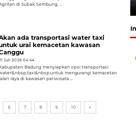
Agritan di Subak Sembung, ...
26 Juli 2026 21:18
I
Akan ada transportasi water taxi
untuk urai kemacetan kawasan
Canggu
21 Juli 2026 04:44
Kabupaten Badung menyiapkan opsi transportasi
water&nbsp;taxi&nbsp;untuk mengurangi kemacetan
jalan raya di kawasan pariwisata ...
6
7
8
9
10
»