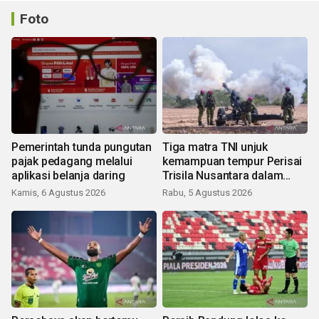
Foto
Pemerintah tunda pungutan
Tiga matra TNI unjuk
pajak pedagang melalui
kemampuan tempur Perisai
aplikasi belanja daring
Trisila Nusantara dalam
latihan di Kepri
Kamis, 6 Agustus 2026
Rabu, 5 Agustus 2026