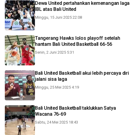
Dewa United pertahankan kemenangan laga
IBL atas Bali United
Minggu, 15 Juni 2025 22:08
Tangerang Hawks lolos playoff setelah
hantam Bali United Basketball 66-56
Senin, 2 Juni 2025 5:31
Bali United Basketball akui lebih percaya diri
jalani sisa laga
Minggu, 25 Mei 2025 4:19
Bali United Basketball taklukkan Satya
Wacana 76-69
Sabtu, 24 Mei 2025 18:43