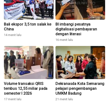
Bali ekspor 3,5 ton salak ke
BI imbangi pesatnya
China
digitalisasi pembayaran
dengan literasi
14 menit lalu
16 menit lalu
Volume transaksi QRIS
Dekranasda Kota Semarang
tembus 12,55 miliar pada
pelajari pengembangan
semester I 2026
UMKM Badung
17 menit lalu
21 menit lalu