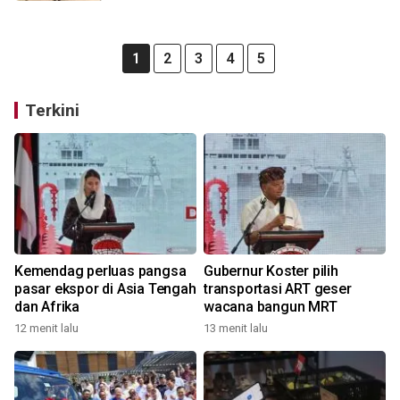
1
2
3
4
5
Terkini
Kemendag perluas pangsa
Gubernur Koster pilih
pasar ekspor di Asia Tengah
transportasi ART geser
dan Afrika
wacana bangun MRT
12 menit lalu
13 menit lalu