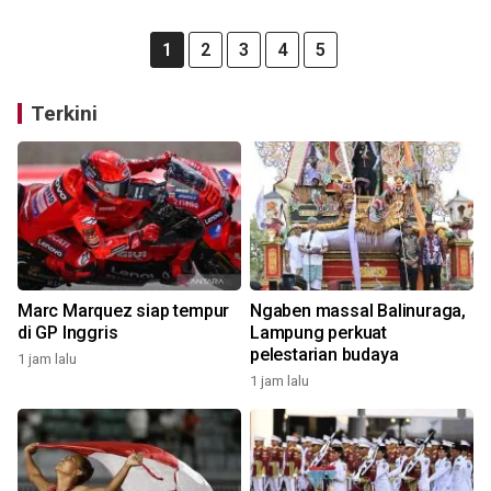
1
2
3
4
5
Terkini
Marc Marquez siap tempur
Ngaben massal Balinuraga,
di GP Inggris
Lampung perkuat
pelestarian budaya
1 jam lalu
1 jam lalu