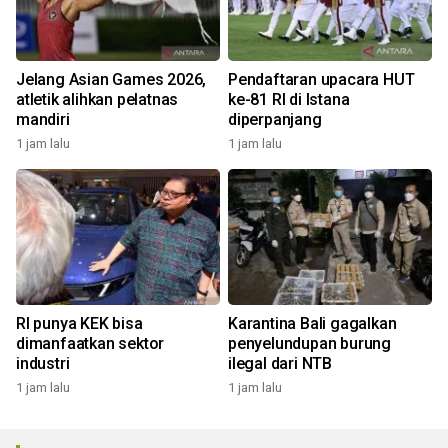
Jelang Asian Games 2026,
Pendaftaran upacara HUT
atletik alihkan pelatnas
ke-81 RI di Istana
mandiri
diperpanjang
1 jam lalu
1 jam lalu
RI punya KEK bisa
Karantina Bali gagalkan
dimanfaatkan sektor
penyelundupan burung
industri
ilegal dari NTB
1 jam lalu
1 jam lalu