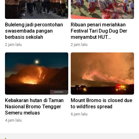
Buleleng jadi percontohan
Ribuan penari meriahkan
swasembada pangan
Festival Tari Dug Dug Der
berbasis sekolah
menyambut HUT
Kemerdekaan
2 jam lalu
2 jam lalu
Kebakaran hutan di Taman
Mount Bromo is closed due
Nasional Bromo Tengger
to wildfires spread
Semeru meluas
6 jam lalu
4 jam lalu