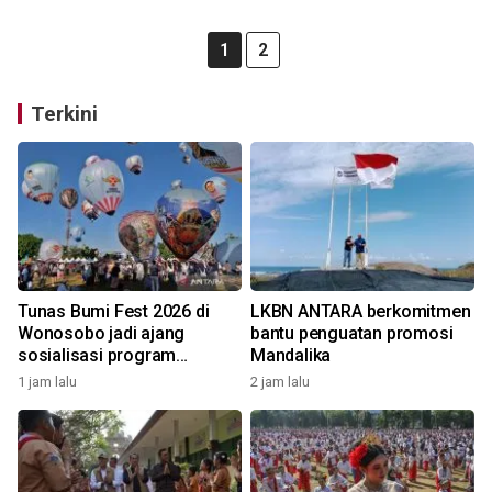
1
2
Terkini
Tunas Bumi Fest 2026 di
LKBN ANTARA berkomitmen
Wonosobo jadi ajang
bantu penguatan promosi
sosialisasi program
Mandalika
pemerintah lewat balon
1 jam lalu
2 jam lalu
udara