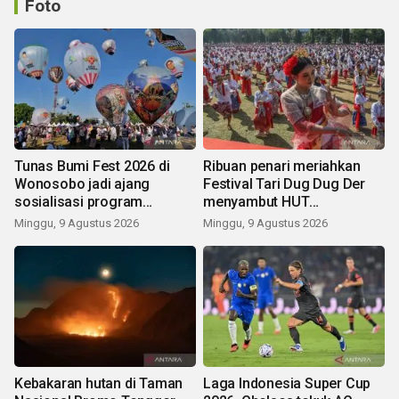
Foto
Tunas Bumi Fest 2026 di
Ribuan penari meriahkan
Wonosobo jadi ajang
Festival Tari Dug Dug Der
sosialisasi program
menyambut HUT
pemerintah lewat balon
Kemerdekaan
Minggu, 9 Agustus 2026
Minggu, 9 Agustus 2026
udara
Kebakaran hutan di Taman
Laga Indonesia Super Cup