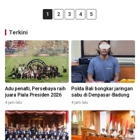
1
2
3
4
5
Terkini
Adu penalti, Persebaya raih
Polda Bali bongkar jaringan
juara Piala Presiden 2026
sabu di Denpasar-Badung
4 jam lalu
4 jam lalu