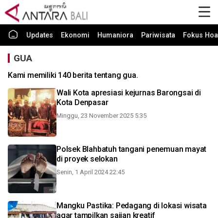
Updates
Ekonomi
Humaniora
Pariwisata
Fokus Hoa
GUA
Kami memiliki 140 berita tentang gua.
Wali Kota apresiasi kejurnas Barongsai di
Kota Denpasar
Minggu, 23 November 2025 5:35
Polsek Blahbatuh tangani penemuan mayat
di proyek selokan
Senin, 1 April 2024 22:45
Mangku Pastika: Pedagang di lokasi wisata
agar tampilkan sajian kreatif