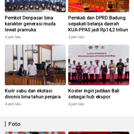
Pemkot Denpasar bina
Pemkab dan DPRD Badung
karakter generasi muda
sepakati belanja daerah
lewat pramuka
KUA-PPAS jadi Rp14,2 triliun
4 jam lalu
4 jam lalu
Kurir sabu dan ekstasi
Koster ingin jadikan Bali
divonis lima tahun penjara
sebagai hub ekspor
4 jam lalu
4 jam lalu
Foto