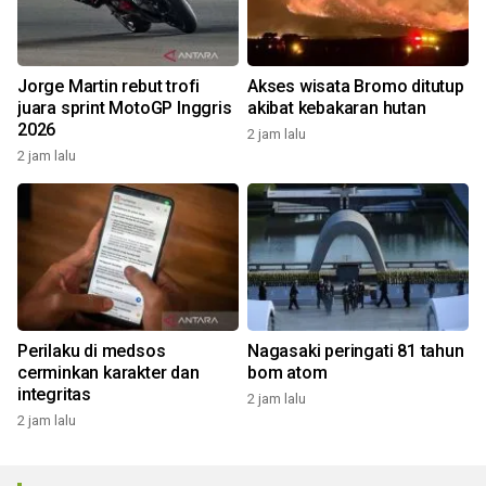
Jorge Martin rebut trofi
Akses wisata Bromo ditutup
juara sprint MotoGP Inggris
akibat kebakaran hutan
2026
2 jam lalu
2 jam lalu
Perilaku di medsos
Nagasaki peringati 81 tahun
cerminkan karakter dan
bom atom
integritas
2 jam lalu
2 jam lalu