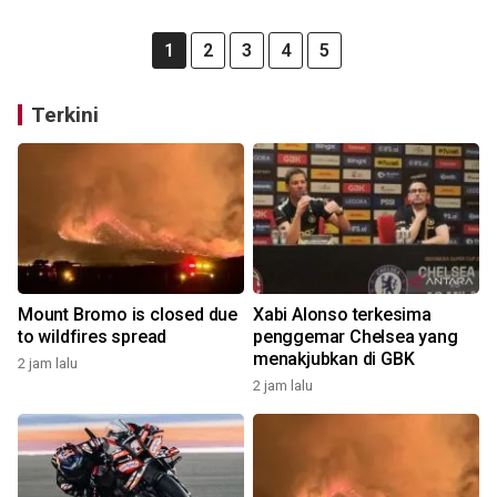
1
2
3
4
5
Terkini
Mount Bromo is closed due
Xabi Alonso terkesima
to wildfires spread
penggemar Chelsea yang
menakjubkan di GBK
2 jam lalu
2 jam lalu