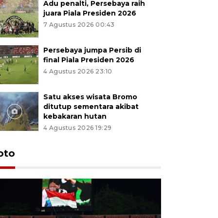
Adu penalti, Persebaya raih
juara Piala Presiden 2026
7 Agustus 2026 00:43
Persebaya jumpa Persib di
final Piala Presiden 2026
4 Agustus 2026 23:10
Satu akses wisata Bromo
ditutup sementara akibat
kebakaran hutan
4 Agustus 2026 19:29
Persebaya
oto
Presiden
pinalti l
7 Agustus 202