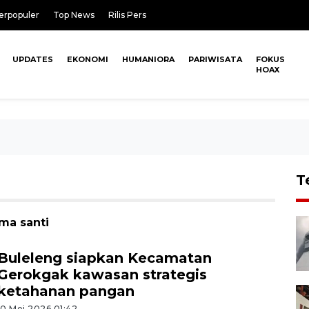
erpopuler
Top News
Rilis Pers
UPDATES
EKONOMI
HUMANIORA
PARIWISATA
FOKUS
HOAX
T
ma santi
Buleleng siapkan Kecamatan
Gerokgak kawasan strategis
ketahanan pangan
10 Mei 2026 01:42