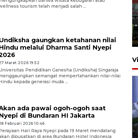
mengungkapkan bahwa wisata kebugaran atau
wellness tourism telah menjadi salah ...
Tiga matra TNI unjuk
kemampuan tempur Perisai
Trisila Nusantara dalam
latihan di Kepri
Undiksha gaungkan ketahanan nilai
5 Agustus 2026 16:28
Hindu melalui Dharma Santi Nyepi
2026
V
27 Maret 2026 19:52
Universitas Pendidikan Ganesha (Undiksha) Singaraja
menggaungkan semangat mempertahankan nilai-nilai
Hindu kepada generasi muda ...
Akan ada pawai ogoh-ogoh saat
Nyepi di Bundaran HI Jakarta
Polisi tetapkan lima tersangka
pengeroyokan maling ayam di
28 Februari 2026 10:46
Perayaan Hari Raya Nyepi pada 19 Maret mendatang
Tabanan
akan dipusatkan di area Bundaran Hotel Indonesia