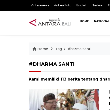
Antaranews
Antara Foto
English
Terkini
T
HOME
NASIONAL
Home
Tag
dharma santi
#DHARMA SANTI
Kami memiliki 113 berita tentang dhar