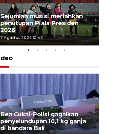
Sejumlah musisi meriahkan
penutupan Piala Presiden
2026
7 Agustus 2026 10:46
ideo
Bea Cukai-Polisi gagalkan
Pemerint
penyelundupan 10,1 kg ganja
pasar jen
di bandara Bali
internasi