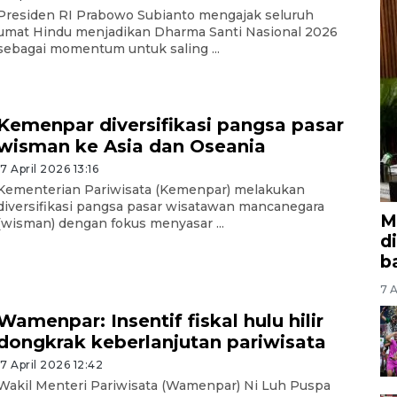
Presiden RI Prabowo Subianto mengajak seluruh
umat Hindu menjadikan Dharma Santi Nasional 2026
sebagai momentum untuk saling ...
Kemenpar diversifikasi pangsa pasar
wisman ke Asia dan Oseania
17 April 2026 13:16
Kementerian Pariwisata (Kemenpar) melakukan
diversifikasi pangsa pasar wisatawan mancanegara
M
(wisman) dengan fokus menyasar ...
d
b
7 A
Wamenpar: Insentif fiskal hulu hilir
dongkrak keberlanjutan pariwisata
17 April 2026 12:42
Wakil Menteri Pariwisata (Wamenpar) Ni Luh Puspa