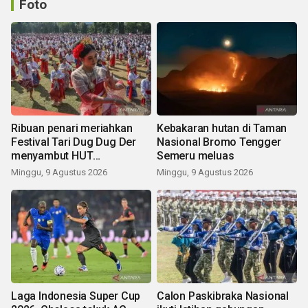
Foto
Ribuan penari meriahkan
Kebakaran hutan di Taman
Festival Tari Dug Dug Der
Nasional Bromo Tengger
menyambut HUT
Semeru meluas
Kemerdekaan
Minggu, 9 Agustus 2026
Minggu, 9 Agustus 2026
Laga Indonesia Super Cup
Calon Paskibraka Nasional