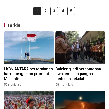
1
2
3
4
5
Terkini
LKBN ANTARA berkomitmen
Buleleng jadi percontohan
bantu penguatan promosi
swasembada pangan
Mandalika
berbasis sekolah
55 menit lalu
58 menit lalu