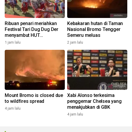
Ribuan penari meriahkan
Kebakaran hutan di Taman
Festival Tari Dug Dug Der
Nasional Bromo Tengger
menyambut HUT
Semeru meluas
Kemerdekaan
1 jam lalu
2 jam lalu
Mount Bromo is closed due
Xabi Alonso terkesima
to wildfires spread
penggemar Chelsea yang
menakjubkan di GBK
4 jam lalu
4 jam lalu