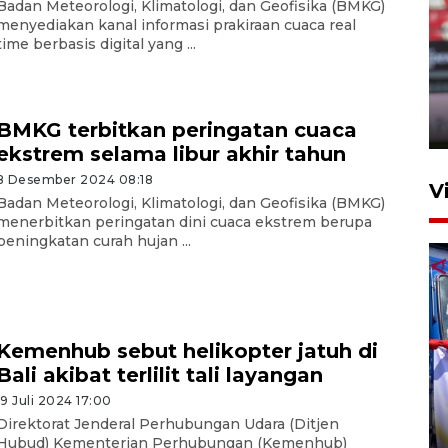
Badan Meteorologi, Klimatologi, dan Geofisika (BMKG)
menyediakan kanal informasi prakiraan cuaca real
time berbasis digital yang ...
Persib Bandung lolos ke final
setelah kalahkan Persija
Jakarta 2-1
4 Agustus 2026 20:10
BMKG terbitkan peringatan cuaca
ekstrem selama libur akhir tahun
8 Desember 2024 08:18
V
Badan Meteorologi, Klimatologi, dan Geofisika (BMKG)
menerbitkan peringatan dini cuaca ekstrem berupa
peningkatan curah hujan ...
Kemenhub sebut helikopter jatuh di
Bali akibat terlilit tali layangan
Apresiasi Desak Made,
Pemprov Bali siapkan wall
19 Juli 2024 17:00
standar internasional
Direktorat Jenderal Perhubungan Udara (Ditjen
Hubud) Kementerian Perhubungan (Kemenhub)