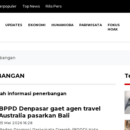
erpopuler
Top News
Rilis Pers
UPDATES
EKONOMI
HUMANIORA
PARIWISATA
FOKUS
HOAX
rbangan
BANGAN
T
rah informasi penerbangan
BPPD Denpasar gaet agen travel
Australia pasarkan Bali
25 Mei 2026 16:28
Badan Promosi Pariwisata Daerah (BPPD) Kota