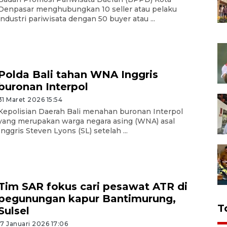
Denpasar menghubungkan 10 seller atau pelaku
industri pariwisata dengan 50 buyer atau ...
Polda Bali tahan WNA Inggris
buronan Interpol
31 Maret 2026 15:54
Kepolisian Daerah Bali menahan buronan Interpol
yang merupakan warga negara asing (WNA) asal
Inggris Steven Lyons (SL) setelah ...
Tim SAR fokus cari pesawat ATR di
pegunungan kapur Bantimurung,
T
Sulsel
17 Januari 2026 17:06