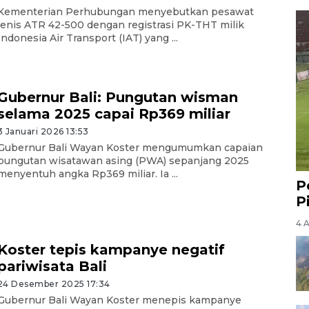
Kementerian Perhubungan menyebutkan pesawat
jenis ATR 42-500 dengan registrasi PK-THT milik
Indonesia Air Transport (IAT) yang ...
Gubernur Bali: Pungutan wisman
selama 2025 capai Rp369 miliar
3 Januari 2026 13:53
Gubernur Bali Wayan Koster mengumumkan capaian
pungutan wisatawan asing (PWA) sepanjang 2025
menyentuh angka Rp369 miliar. Ia ...
P
P
4 
Koster tepis kampanye negatif
pariwisata Bali
24 Desember 2025 17:34
Gubernur Bali Wayan Koster menepis kampanye