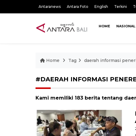
Antaranews
Antara Foto
English
Terkini
T
HOME
NASIONAL
Home
Tag
daerah informasi pene
#DAERAH INFORMASI PENER
Kami memiliki 183 berita tentang dae