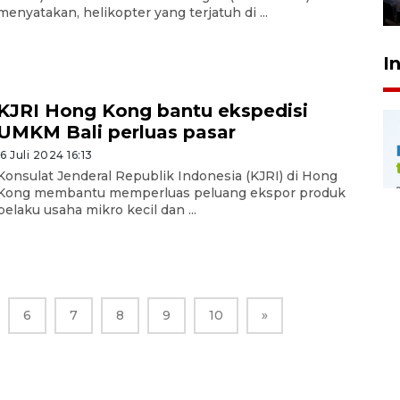
24 Juli 2026 20:25
menyatakan, helikopter yang terjatuh di ...
I
KJRI Hong Kong bantu ekspedisi
UMKM Bali perluas pasar
16 Juli 2024 16:13
Konsulat Jenderal Republik Indonesia (KJRI) di Hong
Kong membantu memperluas peluang ekspor produk
pelaku usaha mikro kecil dan ...
6
7
8
9
10
»