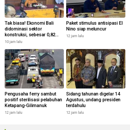
Tak biasa! Ekonomi Bali
Paket stimulus antisipasi El
didominasi sektor
Nino siap meluncur
konstruksi, sebesar 0,82
12 jam lalu
persen
10 jam lalu
Pengusaha ferry sambut
Sidang tahunan digelar 14
positif sterilisasi pelabuhan
Agustus, undang presiden
Ketapang-Gilimanuk
terdahulu
12 jam lalu
12 jam lalu