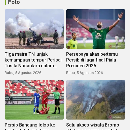
Foto
Tiga matra TNI unjuk
Persebaya akan bertemu
kemampuan tempur Perisai
Persib di laga final Piala
Trisila Nusantara dalam
Presiden 2026
latihan di Kepri
Rabu, 5 Agustus 2026
Rabu, 5 Agustus 2026
Persib Bandung lolos ke
Satu akses wisata Bromo