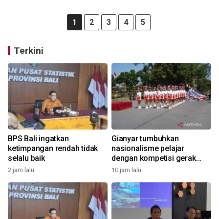
1
2
3
4
5
Terkini
BPS Bali ingatkan
Gianyar tumbuhkan
ketimpangan rendah tidak
nasionalisme pelajar
selalu baik
dengan kompetisi gerak
jalan
2 jam lalu
10 jam lalu