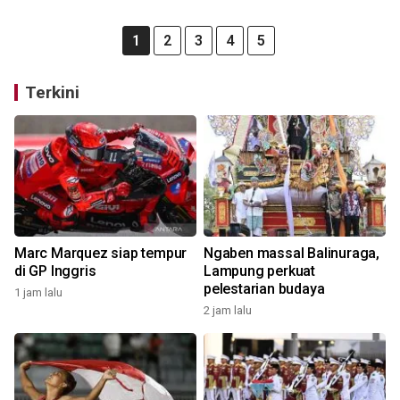
1
2
3
4
5
Terkini
Marc Marquez siap tempur
Ngaben massal Balinuraga,
di GP Inggris
Lampung perkuat
pelestarian budaya
1 jam lalu
2 jam lalu