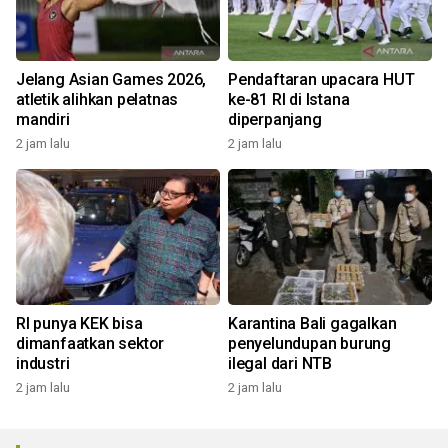
Jelang Asian Games 2026,
Pendaftaran upacara HUT
atletik alihkan pelatnas
ke-81 RI di Istana
mandiri
diperpanjang
2 jam lalu
2 jam lalu
RI punya KEK bisa
Karantina Bali gagalkan
dimanfaatkan sektor
penyelundupan burung
industri
ilegal dari NTB
2 jam lalu
2 jam lalu