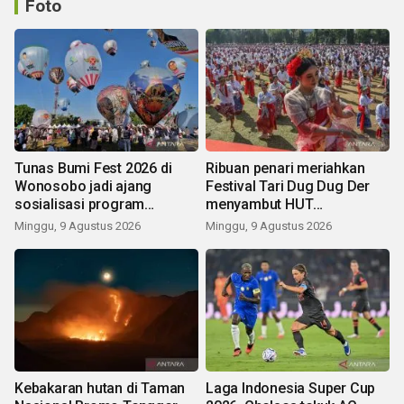
Foto
Tunas Bumi Fest 2026 di
Ribuan penari meriahkan
Wonosobo jadi ajang
Festival Tari Dug Dug Der
sosialisasi program
menyambut HUT
pemerintah lewat balon
Kemerdekaan
Minggu, 9 Agustus 2026
Minggu, 9 Agustus 2026
udara
Kebakaran hutan di Taman
Laga Indonesia Super Cup