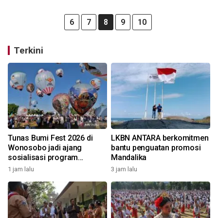
6
7
8
9
10
Terkini
Tunas Bumi Fest 2026 di
LKBN ANTARA berkomitmen
Wonosobo jadi ajang
bantu penguatan promosi
sosialisasi program
Mandalika
pemerintah lewat balon
1 jam lalu
3 jam lalu
udara