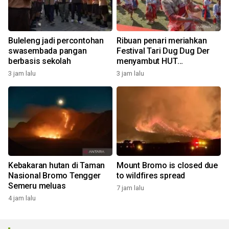
Buleleng jadi percontohan
Ribuan penari meriahkan
swasembada pangan
Festival Tari Dug Dug Der
berbasis sekolah
menyambut HUT
Kemerdekaan
3 jam lalu
3 jam lalu
Kebakaran hutan di Taman
Mount Bromo is closed due
Nasional Bromo Tengger
to wildfires spread
Semeru meluas
7 jam lalu
4 jam lalu