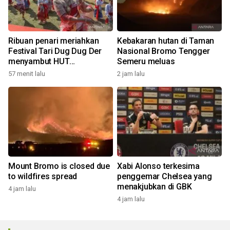
Ribuan penari meriahkan
Kebakaran hutan di Taman
Festival Tari Dug Dug Der
Nasional Bromo Tengger
menyambut HUT
Semeru meluas
Kemerdekaan
57 menit lalu
2 jam lalu
Mount Bromo is closed due
Xabi Alonso terkesima
to wildfires spread
penggemar Chelsea yang
menakjubkan di GBK
4 jam lalu
4 jam lalu