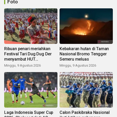
Foto
Ribuan penari meriahkan
Kebakaran hutan di Taman
Festival Tari Dug Dug Der
Nasional Bromo Tengger
menyambut HUT
Semeru meluas
Kemerdekaan
Minggu, 9 Agustus 2026
Minggu, 9 Agustus 2026
Laga Indonesia Super Cup
Calon Paskibraka Nasional