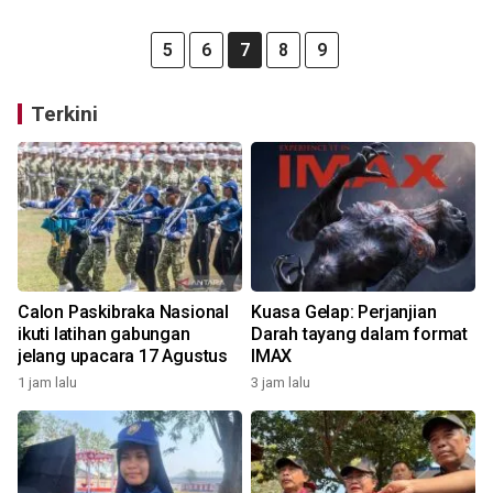
5
6
7
8
9
Terkini
Calon Paskibraka Nasional
Kuasa Gelap: Perjanjian
ikuti latihan gabungan
Darah tayang dalam format
jelang upacara 17 Agustus
IMAX
1 jam lalu
3 jam lalu