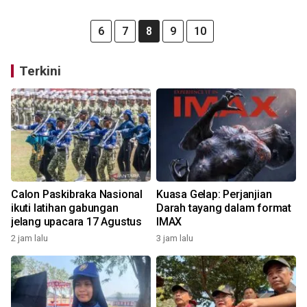
6
7
8
9
10
Terkini
Calon Paskibraka Nasional
Kuasa Gelap: Perjanjian
ikuti latihan gabungan
Darah tayang dalam format
jelang upacara 17 Agustus
IMAX
2 jam lalu
3 jam lalu