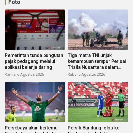
Foto
Pemerintah tunda pungutan
Tiga matra TNI unjuk
pajak pedagang melalui
kemampuan tempur Perisai
aplikasi belanja daring
Trisila Nusantara dalam
latihan di Kepri
Kamis, 6 Agustus 2026
Rabu, 5 Agustus 2026
Persebaya akan bertemu
Persib Bandung lolos ke