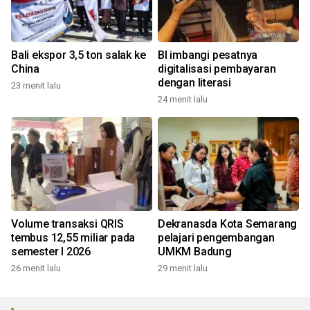
Bali ekspor 3,5 ton salak ke
BI imbangi pesatnya
China
digitalisasi pembayaran
dengan literasi
23 menit lalu
24 menit lalu
Volume transaksi QRIS
Dekranasda Kota Semarang
tembus 12,55 miliar pada
pelajari pengembangan
semester I 2026
UMKM Badung
26 menit lalu
29 menit lalu