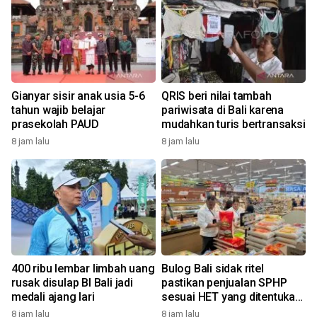
Gianyar sisir anak usia 5-6
QRIS beri nilai tambah
tahun wajib belajar
pariwisata di Bali karena
prasekolah PAUD
mudahkan turis bertransaksi
8 jam lalu
8 jam lalu
400 ribu lembar limbah uang
Bulog Bali sidak ritel
rusak disulap BI Bali jadi
pastikan penjualan SPHP
medali ajang lari
sesuai HET yang ditentukan
pemerintah
8 jam lalu
8 jam lalu