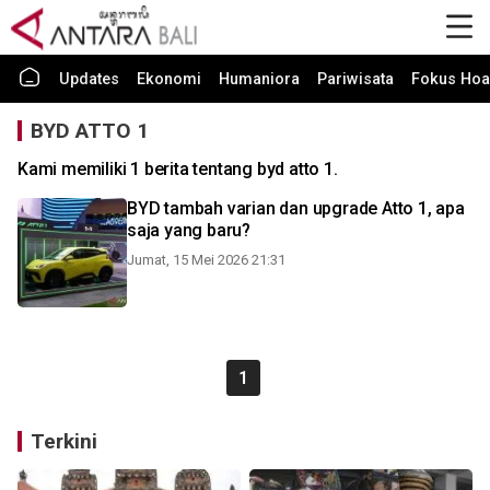
Updates
Ekonomi
Humaniora
Pariwisata
Fokus Hoa
BYD ATTO 1
Kami memiliki 1 berita tentang byd atto 1.
BYD tambah varian dan upgrade Atto 1, apa
saja yang baru?
Jumat, 15 Mei 2026 21:31
1
Terkini