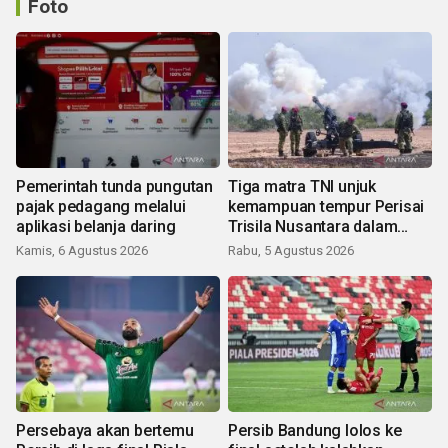
Foto
Pemerintah tunda pungutan
Tiga matra TNI unjuk
pajak pedagang melalui
kemampuan tempur Perisai
aplikasi belanja daring
Trisila Nusantara dalam
latihan di Kepri
Kamis, 6 Agustus 2026
Rabu, 5 Agustus 2026
Persebaya akan bertemu
Persib Bandung lolos ke