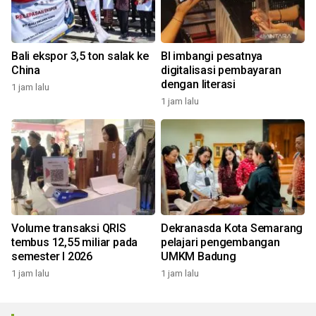
Bali ekspor 3,5 ton salak ke
BI imbangi pesatnya
China
digitalisasi pembayaran
dengan literasi
1 jam lalu
1 jam lalu
Volume transaksi QRIS
Dekranasda Kota Semarang
tembus 12,55 miliar pada
pelajari pengembangan
semester I 2026
UMKM Badung
1 jam lalu
1 jam lalu