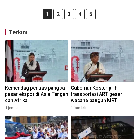
1
2
3
4
5
Terkini
Kemendag perluas pangsa
Gubernur Koster pilih
pasar ekspor di Asia Tengah
transportasi ART geser
dan Afrika
wacana bangun MRT
1 jam lalu
1 jam lalu