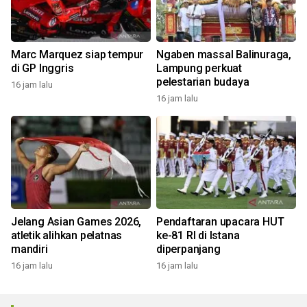
Marc Marquez siap tempur
Ngaben massal Balinuraga,
di GP Inggris
Lampung perkuat
pelestarian budaya
16 jam lalu
16 jam lalu
Jelang Asian Games 2026,
Pendaftaran upacara HUT
atletik alihkan pelatnas
ke-81 RI di Istana
mandiri
diperpanjang
16 jam lalu
16 jam lalu