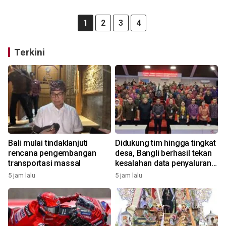
1
2
3
4
Terkini
Bali mulai tindaklanjuti
Didukung tim hingga tingkat
rencana pengembangan
desa, Bangli berhasil tekan
transportasi massal
kesalahan data penyaluran
bansos
5 jam lalu
5 jam lalu