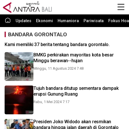
Updates
Ekonomi
Humaniora
Pariwisata
Fokus Hoa
BANDARA GORONTALO
Kami memiliki 37 berita tentang bandara gorontalo.
BMKG perkirakan mayoritas kota besar
Minggu berawan--hujan
Minggu, 11 Agustus 2024 7:48
Tujuh bandara ditutup sementara dampak
erupsi Gunung Ruang
Rabu, 1 Mei 2024 7:17
Presiden Joko Widodo akan resmikan
bandara hingga jalan daerah di Gorontalo