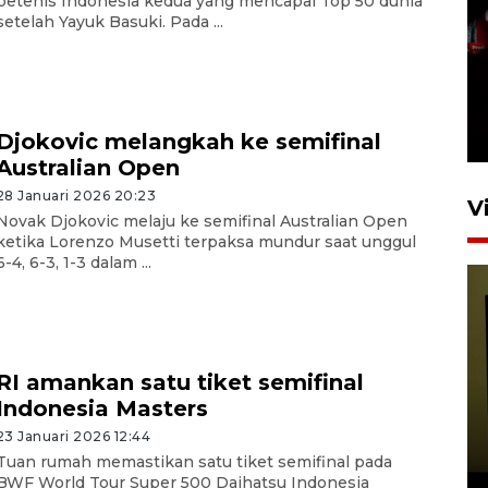
petenis Indonesia kedua yang mencapai Top 50 dunia
setelah Yayuk Basuki. Pada ...
Satu akses wisata Bromo
ditutup sementara akibat
kebakaran hutan
4 Agustus 2026 19:29
Djokovic melangkah ke semifinal
Australian Open
28 Januari 2026 20:23
V
Novak Djokovic melaju ke semifinal Australian Open
ketika Lorenzo Musetti terpaksa mundur saat unggul
6-4, 6-3, 1-3 dalam ...
RI amankan satu tiket semifinal
Indonesia Masters
Persiapan Skuad Garuda
jelang laga lawan Kamboja
23 Januari 2026 12:44
pada Piala AFF
Tuan rumah memastikan satu tiket semifinal pada
BWF World Tour Super 500 Daihatsu Indonesia