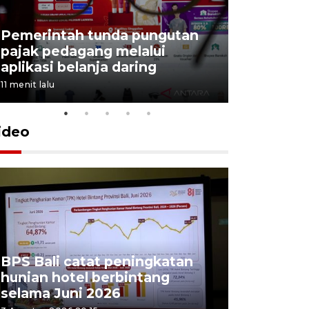
Tiga matr
Pemerintah tunda pungutan
kemampua
pajak pedagang melalui
Trisila N
aplikasi belanja daring
latihan di
11 menit lalu
5 Agustus 202
ideo
BPS Bali catat peningkatan
Padang Pa
hunian hotel berbintang
ajang pes
selama Juni 2026
unjuk ke