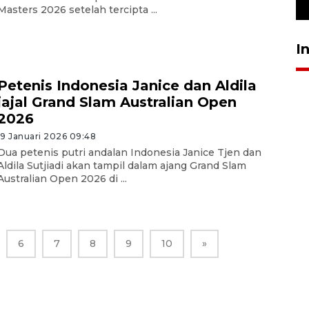
23 Juli 2026 19:12
Masters 2026 setelah tercipta ...
I
Petenis Indonesia Janice dan Aldila
jajal Grand Slam Australian Open
2026
19 Januari 2026 09:48
Dua petenis putri andalan Indonesia Janice Tjen dan
Aldila Sutjiadi akan tampil dalam ajang Grand Slam
Australian Open 2026 di ...
6
7
8
9
10
»