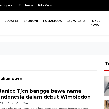
erpopuler
Top News
Rilis Pers
UPDATES
EKONOMI
HUMANIORA
PARIWISATA
FOKUS
HOAX
T
ralian open
Janice Tjen bangga bawa nama
Indonesia dalam debut Wimbledon
29 Juni 2026 16:54
Petenis putri Janice Tjen bangga membawa nama