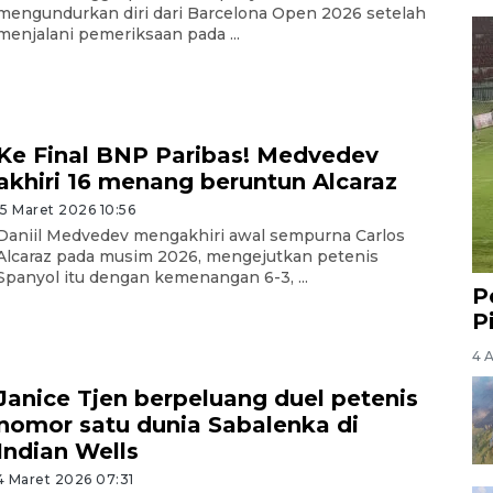
mengundurkan diri dari Barcelona Open 2026 setelah
menjalani pemeriksaan pada ...
Ke Final BNP Paribas! Medvedev
akhiri 16 menang beruntun Alcaraz
15 Maret 2026 10:56
Daniil Medvedev mengakhiri awal sempurna Carlos
Alcaraz pada musim 2026, mengejutkan petenis
Spanyol itu dengan kemenangan 6-3, ...
P
P
4 
Janice Tjen berpeluang duel petenis
nomor satu dunia Sabalenka di
Indian Wells
4 Maret 2026 07:31