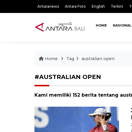
Antaranews
Antara Foto
English
Terkini
T
HOME
NASIONAL
Home
Tag
australian open
#AUSTRALIAN OPEN
Kami memiliki 152 berita tentang aust