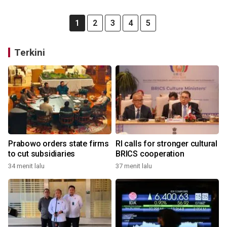
1
2
3
4
5
Terkini
Prabowo orders state firms
RI calls for stronger cultural
to cut subsidiaries
BRICS cooperation
34 menit lalu
37 menit lalu