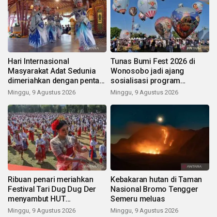
Hari Internasional
Tunas Bumi Fest 2026 di
Masyarakat Adat Sedunia
Wonosobo jadi ajang
dimeriahkan dengan pentas
sosialisasi program
seni budaya Bali
pemerintah lewat balon
Minggu, 9 Agustus 2026
Minggu, 9 Agustus 2026
udara
Ribuan penari meriahkan
Kebakaran hutan di Taman
Festival Tari Dug Dug Der
Nasional Bromo Tengger
menyambut HUT
Semeru meluas
Kemerdekaan
Minggu, 9 Agustus 2026
Minggu, 9 Agustus 2026