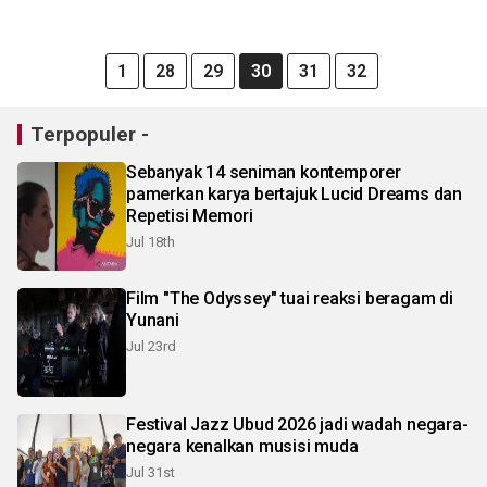
1
28
29
30
31
32
Terpopuler -
Sebanyak 14 seniman kontemporer
pamerkan karya bertajuk Lucid Dreams dan
Repetisi Memori
Jul 18th
Film "The Odyssey" tuai reaksi beragam di
Yunani
Jul 23rd
Festival Jazz Ubud 2026 jadi wadah negara-
negara kenalkan musisi muda
Jul 31st