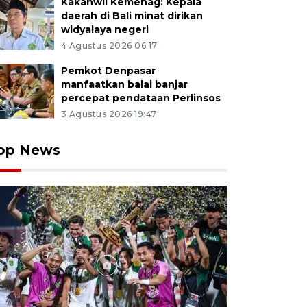
Kakanwil Kemenag: Kepala
daerah di Bali minat dirikan
widyalaya negeri
4 Agustus 2026 06:17
Pemkot Denpasar
manfaatkan balai banjar
percepat pendataan Perlinsos
3 Agustus 2026 19:47
op News