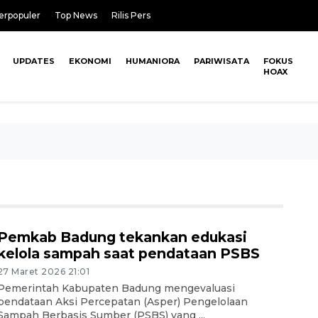
erpopuler
Top News
Rilis Pers
UPDATES
EKONOMI
HUMANIORA
PARIWISATA
FOKUS
HOAX
Pemkab Badung tekankan edukasi
kelola sampah saat pendataan PSBS
27 Maret 2026 21:01
Pemerintah Kabupaten Badung mengevaluasi
pendataan Aksi Percepatan (Asper) Pengelolaan
Sampah Berbasis Sumber (PSBS) yang ...