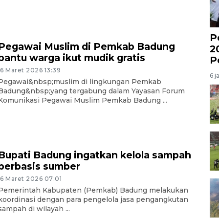
P
Pegawai Muslim di Pemkab Badung
2
bantu warga ikut mudik gratis
P
16 Maret 2026 13:39
6 j
Pegawai&nbsp;muslim di lingkungan Pemkab
Badung&nbsp;yang tergabung dalam Yayasan Forum
Komunikasi Pegawai Muslim Pemkab Badung ...
Bupati Badung ingatkan kelola sampah
berbasis sumber
16 Maret 2026 07:01
Pemerintah Kabupaten (Pemkab) Badung melakukan
koordinasi dengan para pengelola jasa pengangkutan
sampah di wilayah ...