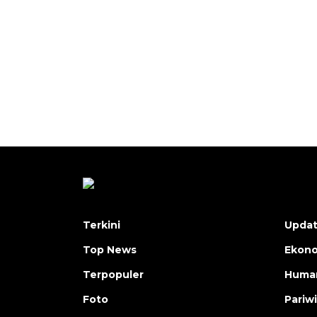
Terkini
Upda
Top News
Ekon
Terpopuler
Human
Foto
Pariw