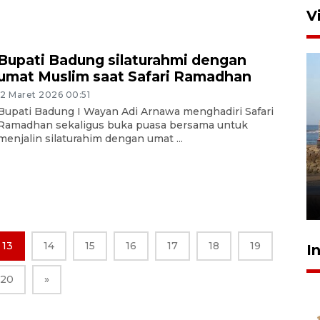
V
Bupati Badung silaturahmi dengan
umat Muslim saat Safari Ramadhan
12 Maret 2026 00:51
Bupati Badung I Wayan Adi Arnawa menghadiri Safari
Ramadhan sekaligus buka puasa bersama untuk
menjalin silaturahim dengan umat ...
Kemen LH, KKP, dan Gubernur
Bali tanam ribuan bibit
mangrove
26 Juli 2026 21:18
13
14
15
16
17
18
19
I
20
»