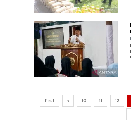
First
«
10
11
12