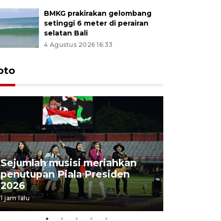
BMKG prakirakan gelombang
setinggi 6 meter di perairan
selatan Bali
4 Agustus 2026 16:33
Persebaya
oto
Presiden
pinalti l
6 jam lalu
Sejumlah musisi meriahkan
penutupan Piala Presiden
2026
1 jam lalu