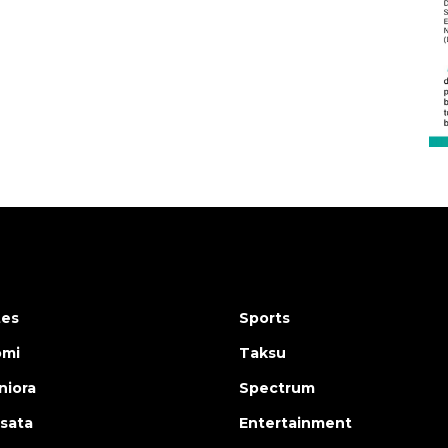
Vaksin HPV untuk siswa laki-
laki
2026-08-06 06:30:00
tes
Sports
omi
Taksu
iora
Spectrum
isata
Entertainment