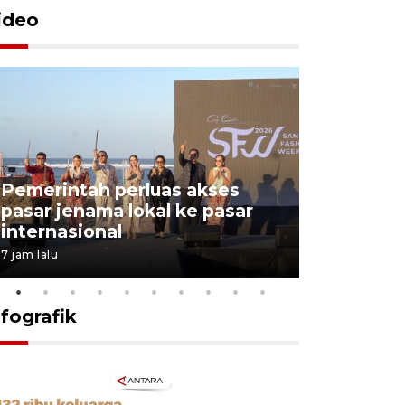
ideo
Pemerintah perluas akses
pasar jenama lokal ke pasar
Bali eksp
internasional
pasir ke 
7 jam lalu
16 jam lalu
nfografik