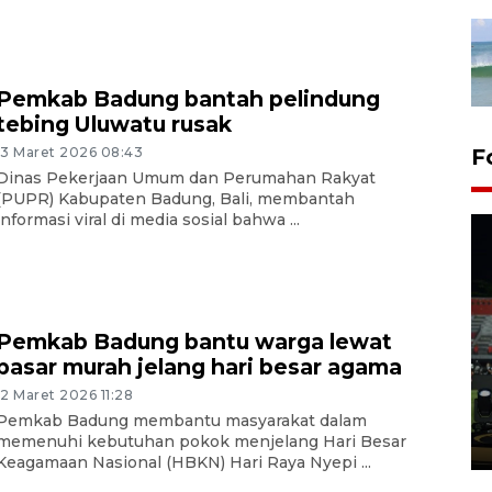
Pemkab Badung bantah pelindung
tebing Uluwatu rusak
13 Maret 2026 08:43
F
Dinas Pekerjaan Umum dan Perumahan Rakyat
(PUPR) Kabupaten Badung, Bali, membantah
informasi viral di media sosial bahwa ...
Tiga matra TNI unjuk
Pemkab Badung bantu warga lewat
kemampuan tempur Perisai
pasar murah jelang hari besar agama
Trisila Nusantara dalam
12 Maret 2026 11:28
latihan di Kepri
Pemkab Badung membantu masyarakat dalam
memenuhi kebutuhan pokok menjelang Hari Besar
5 Agustus 2026 16:28
Keagamaan Nasional (HBKN) Hari Raya Nyepi ...