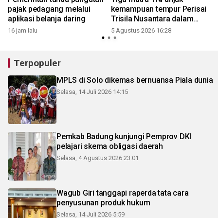
pajak pedagang melalui
kemampuan tempur Perisai
aplikasi belanja daring
Trisila Nusantara dalam
latihan di Kepri
16 jam lalu
5 Agustus 2026 16:28
Terpopuler
MPLS di Solo dikemas bernuansa Piala dunia
Selasa, 14 Juli 2026 14:15
Pemkab Badung kunjungi Pemprov DKI
pelajari skema obligasi daerah
Selasa, 4 Agustus 2026 23:01
Wagub Giri tanggapi raperda tata cara
penyusunan produk hukum
Selasa, 14 Juli 2026 5:59