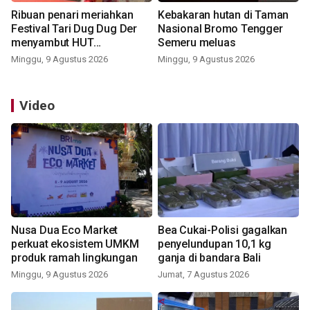
Ribuan penari meriahkan
Kebakaran hutan di Taman
Festival Tari Dug Dug Der
Nasional Bromo Tengger
menyambut HUT
Semeru meluas
Kemerdekaan
Minggu, 9 Agustus 2026
Minggu, 9 Agustus 2026
Video
Nusa Dua Eco Market
Bea Cukai-Polisi gagalkan
perkuat ekosistem UMKM
penyelundupan 10,1 kg
produk ramah lingkungan
ganja di bandara Bali
Minggu, 9 Agustus 2026
Jumat, 7 Agustus 2026