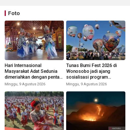
Foto
Hari Internasional
Tunas Bumi Fest 2026 di
Masyarakat Adat Sedunia
Wonosobo jadi ajang
dimeriahkan dengan pentas
sosialisasi program
seni budaya Bali
pemerintah lewat balon
Minggu, 9 Agustus 2026
Minggu, 9 Agustus 2026
udara