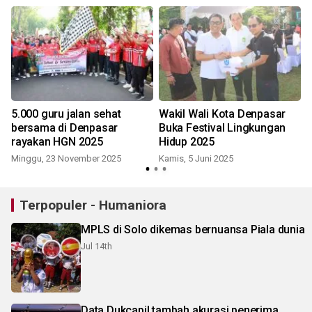
5.000 guru jalan sehat
Wakil Wali Kota Denpasar
bersama di Denpasar
Buka Festival Lingkungan
rayakan HGN 2025
Hidup 2025
Minggu, 23 November 2025
Kamis, 5 Juni 2025
J
Terpopuler - Humaniora
MPLS di Solo dikemas bernuansa Piala dunia
Jul 14th
Data Dukcapil tambah akurasi penerima