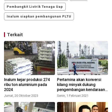
Pembangkit Listrik Tenaga Uap
Inalum siapkan pembangunan PLTU
Terkait
Inalum kejar produksi 274
Pertamina akan konversi
ribu ton aluminium pada
kilang minyak dukung
2024
pengembangan kendaraan
S
listrik
Jumat, 20 Oktober 2023
Senin, 1 Februari 2021