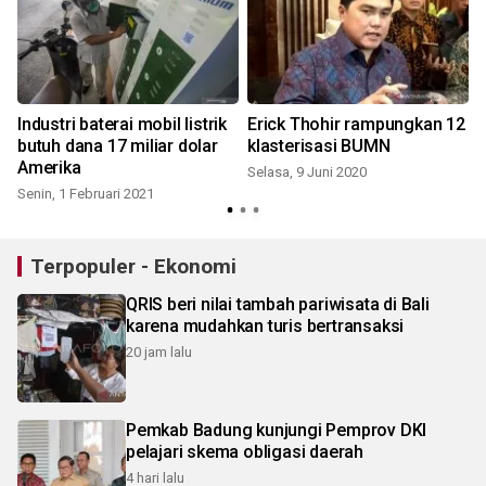
Industri baterai mobil listrik
Erick Thohir rampungkan 12
butuh dana 17 miliar dolar
klasterisasi BUMN
Amerika
Selasa, 9 Juni 2020
Senin, 1 Februari 2021
K
Terpopuler - Ekonomi
QRIS beri nilai tambah pariwisata di Bali
karena mudahkan turis bertransaksi
20 jam lalu
Pemkab Badung kunjungi Pemprov DKI
pelajari skema obligasi daerah
4 hari lalu