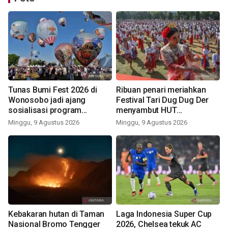
Tunas Bumi Fest 2026 di
Ribuan penari meriahkan
Wonosobo jadi ajang
Festival Tari Dug Dug Der
sosialisasi program
menyambut HUT
pemerintah lewat balon
Kemerdekaan
Minggu, 9 Agustus 2026
Minggu, 9 Agustus 2026
udara
Kebakaran hutan di Taman
Laga Indonesia Super Cup
Nasional Bromo Tengger
2026, Chelsea tekuk AC