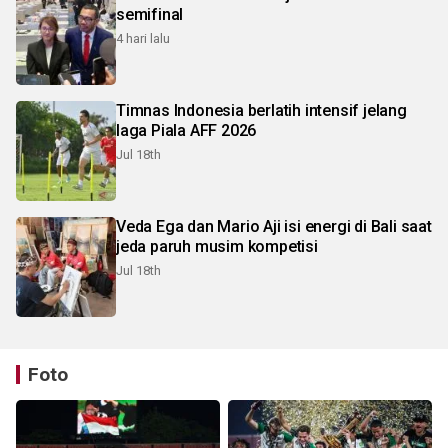
semifinal
4 hari lalu
Timnas Indonesia berlatih intensif jelang
laga Piala AFF 2026
Jul 18th
Veda Ega dan Mario Aji isi energi di Bali saat
jeda paruh musim kompetisi
Jul 18th
Foto