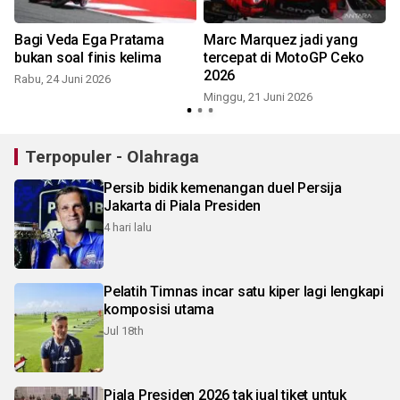
Bagi Veda Ega Pratama
Marc Marquez jadi yang
bukan soal finis kelima
tercepat di MotoGP Ceko
2026
Rabu, 24 Juni 2026
Minggu, 21 Juni 2026
S
Terpopuler - Olahraga
Persib bidik kemenangan duel Persija
Jakarta di Piala Presiden
4 hari lalu
Pelatih Timnas incar satu kiper lagi lengkapi
komposisi utama
Jul 18th
Piala Presiden 2026 tak jual tiket untuk