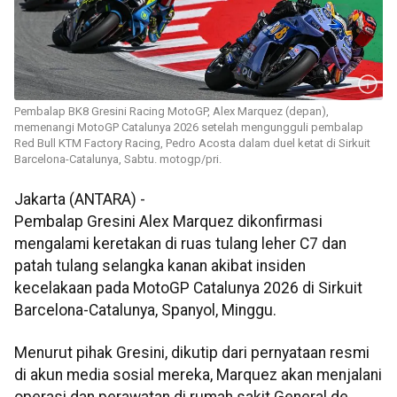
Pembalap BK8 Gresini Racing MotoGP, Alex Marquez (depan),
memenangi MotoGP Catalunya 2026 setelah mengungguli pembalap
Red Bull KTM Factory Racing, Pedro Acosta dalam duel ketat di Sirkuit
Barcelona-Catalunya, Sabtu. motogp/pri.
Jakarta (ANTARA) -
Pembalap Gresini Alex Marquez dikonfirmasi
mengalami keretakan di ruas tulang leher C7 dan
patah tulang selangka kanan akibat insiden
kecelakaan pada MotoGP Catalunya 2026 di Sirkuit
Barcelona-Catalunya, Spanyol, Minggu.
Menurut pihak Gresini, dikutip dari pernyataan resmi
di akun media sosial mereka, Marquez akan menjalani
operasi dan perawatan di rumah sakit General de