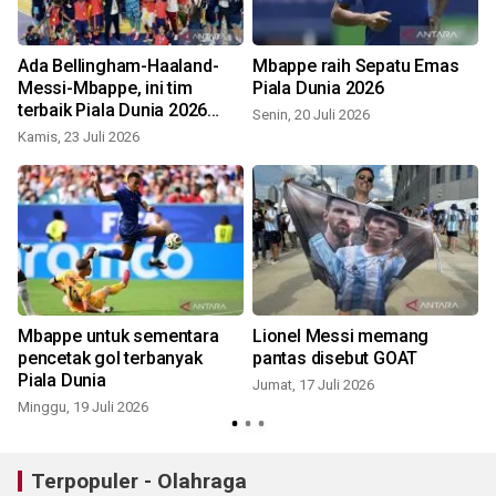
Ada Bellingham-Haaland-
Mbappe raih Sepatu Emas
Messi-Mbappe, ini tim
Piala Dunia 2026
terbaik Piala Dunia 2026
Senin, 20 Juli 2026
versi FIFA
Kamis, 23 Juli 2026
M
Mbappe untuk sementara
Lionel Messi memang
pencetak gol terbanyak
pantas disebut GOAT
Piala Dunia
Jumat, 17 Juli 2026
J
Minggu, 19 Juli 2026
Terpopuler - Olahraga