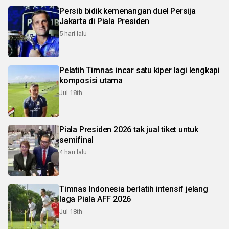
Persib bidik kemenangan duel Persija
Jakarta di Piala Presiden
5 hari lalu
Pelatih Timnas incar satu kiper lagi lengkapi
komposisi utama
Jul 18th
Piala Presiden 2026 tak jual tiket untuk
semifinal
4 hari lalu
Timnas Indonesia berlatih intensif jelang
laga Piala AFF 2026
Jul 18th