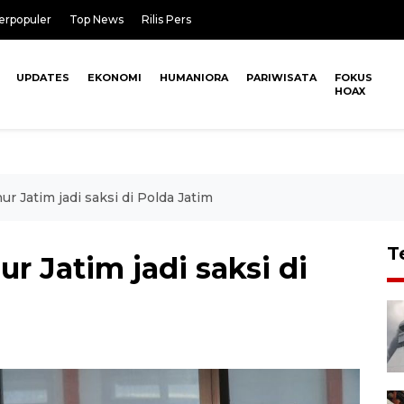
erpopuler
Top News
Rilis Pers
UPDATES
EKONOMI
HUMANIORA
PARIWISATA
FOKUS
HOAX
r Jatim jadi saksi di Polda Jatim
T
r Jatim jadi saksi di