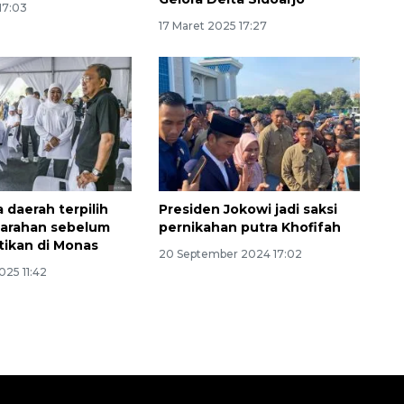
 17:03
17 Maret 2025 17:27
 daerah terpilih
Presiden Jokowi jadi saksi
garahan sebelum
pernikahan putra Khofifah
ntikan di Monas
20 September 2024 17:02
025 11:42