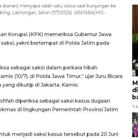
 (kanan) menyapa salah satu siswa saat kunjungan ke
dong, Lamongan, Senin (7/7/2025). (ANTARA/HO-
san Korupsi (KPK) memeriksa Gubernur Jawa
saksi, yakni bertempat di Polda Jatim pada
iksa sebagai saksi dalam perkara hibah
s (10/7), di Polda Jawa Timur,” ujar Juru Bicara
M
yang dikutip di Jakarta, Kamis.
d
b
fifah diperiksa sebagai saksi kasus dugaan
7 A
okmas di lingkungan Pemerintah Provinsi Jatim
tuk menjadi saksi kasus tersebut pada 20 Juni