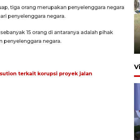
uap, tiga orang merupakan penyelenggara negara
ari penyelenggara negara.
Pemerintah tunda pungutan
pajak pedagang melalui
sebanyak 15 orang di antaranya adalah pihak
aplikasi belanja daring
n penyelenggara negara.
6 Agustus 2026 16:45
V
ution terkait korupsi proyek jalan
Polisi tetapkan lima tersangka
pengeroyokan maling ayam di
Tabanan