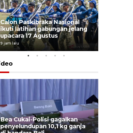
Calon Paskibraka Nasional
Sejumlah
ikuti latihan gabungan jelang
penutupa
upacara 17 Agustus
2026
9 jam lalu
7 Agustus 202
ideo
Bea Cukai-Polisi gagalkan
Pemerint
penyelundupan 10,1 kg ganja
pasar jen
di bandara Bali
internasi