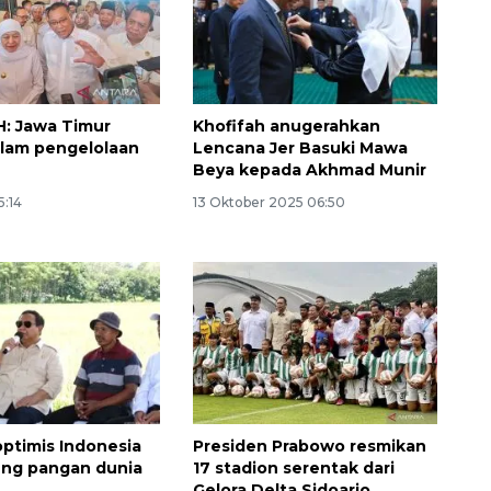
H: Jawa Timur
Khofifah anugerahkan
alam pengelolaan
Lencana Jer Basuki Mawa
Beya kepada Akhmad Munir
5:14
13 Oktober 2025 06:50
160 ribu sambungan baru
jaringan gas 2026
2026-08-07 18:00:00
ptimis Indonesia
Presiden Prabowo resmikan
ung pangan dunia
17 stadion serentak dari
Gelora Delta Sidoarjo