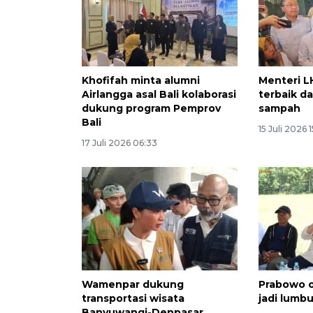
Khofifah minta alumni
Menteri L
Airlangga asal Bali kolaborasi
terbaik d
dukung program Pemprov
sampah
Bali
15 Juli 2026 1
17 Juli 2026 06:33
Wamenpar dukung
Prabowo o
transportasi wisata
jadi lumb
Banyuwangi-Denpasar